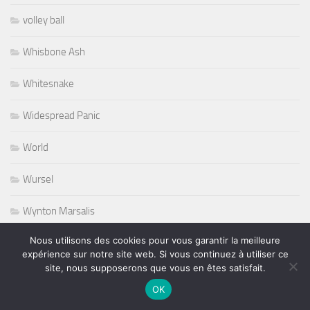
volley ball
Whisbone Ash
Whitesnake
Widespread Panic
World
Wursel
Wynton Marsalis
Nous utilisons des cookies pour vous garantir la meilleure
Yesterday and Today
expérience sur notre site web. Si vous continuez à utiliser ce
site, nous supposerons que vous en êtes satisfait.
OK
PLUS