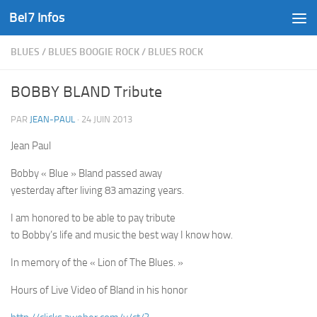
Bel7 Infos
Skip to content
BLUES
/
BLUES BOOGIE ROCK
/
BLUES ROCK
BOBBY BLAND Tribute
PAR
JEAN-PAUL
·
24 JUIN 2013
Jean Paul
Bobby « Blue » Bland passed away
yesterday after living 83 amazing years.
I am honored to be able to pay tribute
to Bobby’s life and music the best way I know how.
In memory of the « Lion of The Blues. »
Hours of Live Video of Bland in his honor