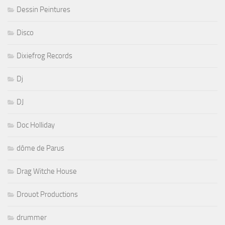
Dessin Peintures
Disco
Dixiefrog Records
Dj
DJ
Doc Holliday
dôme de Parus
Drag Witche House
Drouot Productions
drummer