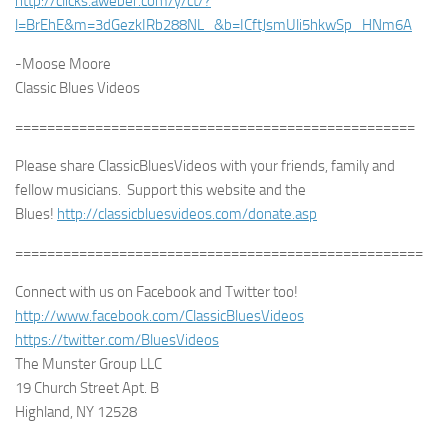
http://clicks.aweber.com/y/ct/?
l=BrEhE&m=3dGezkIRb288NL_&b=ICftJsmUli5hkwSp_HNm6A
-Moose Moore
Classic Blues Videos
==================================================
Please share ClassicBluesVideos with your friends, family and
fellow musicians. Support this website and the
Blues!
http://classicbluesvideos.com/donate.asp
===================================================
Connect with us on Facebook and Twitter too!
http://www.facebook.com/ClassicBluesVideos
https://twitter.com/BluesVideos
The Munster Group LLC
19 Church Street Apt. B
Highland, NY 12528