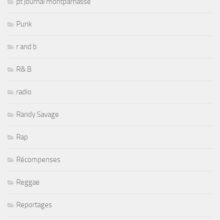
pt journal montparnasse
Punk
r and b
R& B
radio
Randy Savage
Rap
Récompenses
Reggae
Reportages