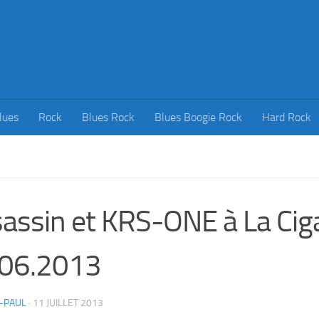
lues
Rock
Blues Rock
Blues Boogie Rock
Hard Rock
assin et KRS-ONE à La Ciga
.06.2013
-PAUL
·
11 JUILLET 2013