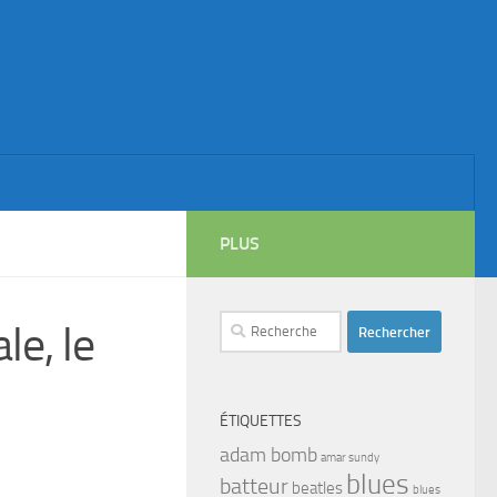
PLUS
Rechercher :
le, le
ÉTIQUETTES
adam bomb
amar sundy
blues
batteur
beatles
blues