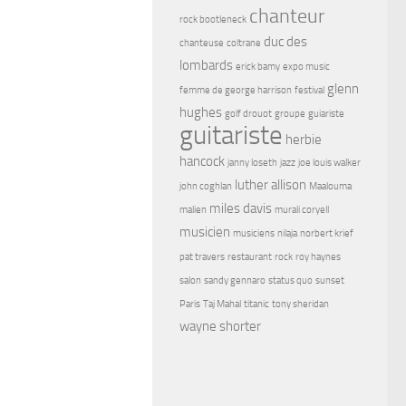
chanteur
rock bootleneck
duc des
chanteuse
coltrane
lombards
erick bamy
expo music
glenn
femme de george harrison
festival
hughes
golf drouot
groupe
guiariste
guitariste
herbie
hancock
janny loseth
jazz
joe louis walker
luther allison
john coghlan
Maalouma
miles davis
malien
murali coryell
musicien
musiciens
nilaja
norbert krief
pat travers
restaurant
rock
roy haynes
salon
sandy gennaro
status quo
sunset
Paris
Taj Mahal
titanic
tony sheridan
wayne shorter