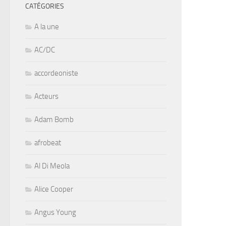
CATÉGORIES
A la une
AC/DC
accordeoniste
Acteurs
Adam Bomb
afrobeat
Al Di Meola
Alice Cooper
Angus Young