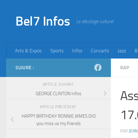
Skip to content
Bel7 Infos
Le décalage culturel
Arts & Expos
Sports
Infos
Concerts
Jazz
B
SUIVRE :
RAP
ARTICLE SUIVANT
Ass
GEORGE CLINTON Infos
ARTICLE PRÉCÉDENT
17
HAPPY BIRTHDAY RONNIE JAMES DIO
you miss us my friends
PAR
JEAN