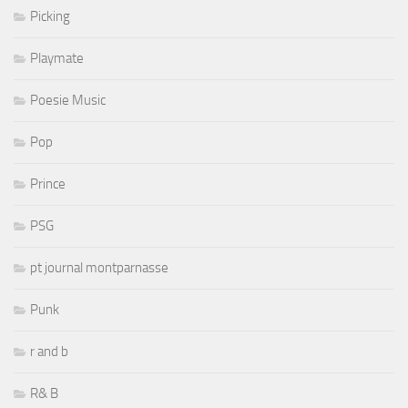
Picking
Playmate
Poesie Music
Pop
Prince
PSG
pt journal montparnasse
Punk
r and b
R& B