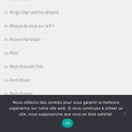
Ringo Starr and his all band
Risque de pluie sur la F1
Robert Randolph
Rock
Rock Acoustic Folk
Rock Blues
Rock Guitare
Nous utilisons des cookies pour vous garantir la meilleure
Rock n' Roll
expérience sur notre site web. Si vous continuez à utiliser ce
site, nous supposerons que vous en êtes satisfait.
Rock Progressif
OK