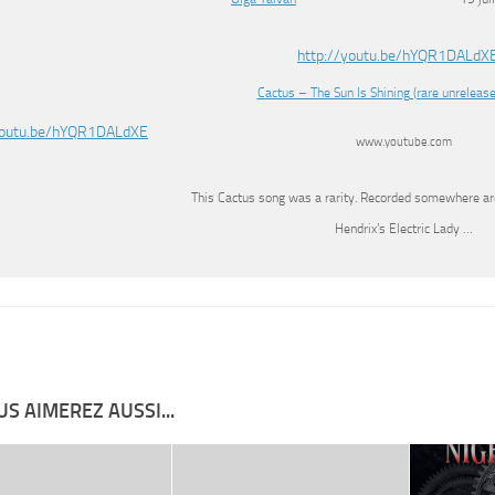
http://youtu.be/hYQR1DALdX
Cactus – The Sun Is Shining (rare unrelease
www.youtube.com
This Cactus song was a rarity. Recorded somewhere aro
Hendrix’s Electric Lady …
S AIMEREZ AUSSI...