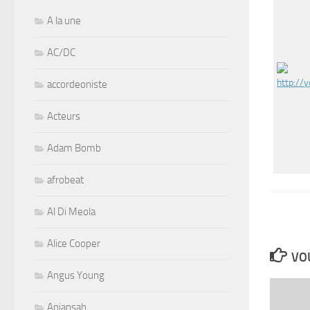
A la une
AC/DC
accordeoniste
Acteurs
Adam Bomb
afrobeat
Al Di Meola
Alice Cooper
VOU
Angus Young
Aniansah