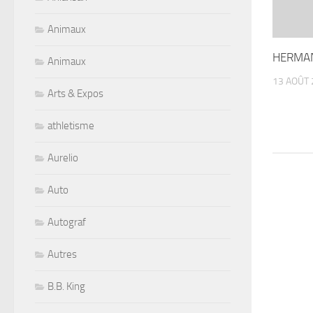
Animaux
HERMAN
Animaux
13 AOÛT 
Arts & Expos
athletisme
Aurelio
Auto
Autograf
Autres
B.B. King