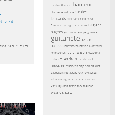
chanteur
rock bootleneck
duc des
chanteuse
coltrane
E
lombards
erick bamy
expo music
d ’70-’71)
glenn
femme de george harrison
festival
hughes
golf drouot
groupe
guiariste
guitariste
herbie
hancock
und ’70 or ’71 at Jimi
janny loseth
jazz
joe louis walker
luther allison
john coghlan
Maalouma
miles davis
malien
murali coryell
musicien
musiciens
nilaja
norbert krief
pat travers
restaurant
rock
roy haynes
salon
sandy gennaro
status quo
sunset
Paris
Taj Mahal
titanic
tony sheridan
wayne shorter