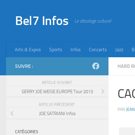
Skip to content
Bel7 Infos
Le décalage culturel
Arts & Expos
Sports
Infos
Concerts
Jazz
B
SUIVRE :
HARD R
ARTICLE SUIVANT
CAC
GERRY JOE WEISE EUROPE Tour 2013
ARTICLE PRÉCÉDENT
PAR
JEAN
JOE SATRIANI Infos
CATÉGORIES