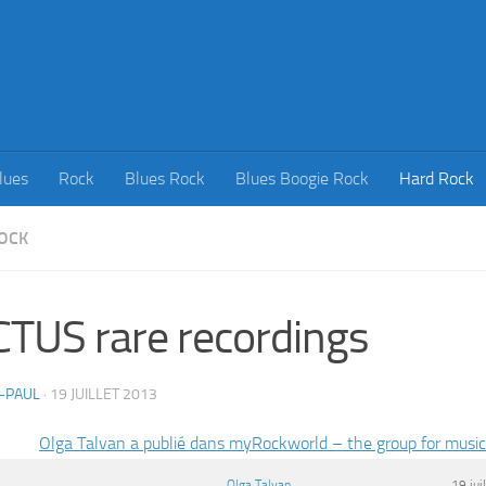
lues
Rock
Blues Rock
Blues Boogie Rock
Hard Rock
OCK
TUS rare recordings
-PAUL
·
19 JUILLET 2013
Olga Talvan a publié dans myRockworld – the group for music
Olga Talvan
19 jui