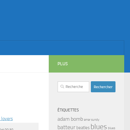
PLUS
Rechercher :
ÉTIQUETTES
 lovers
adam bomb
amar sundy
blues
batteur
beatles
blues
llet 00:30