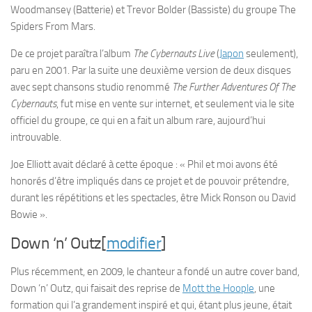
Woodmansey (Batterie) et Trevor Bolder (Bassiste) du groupe The
Spiders From Mars.
De ce projet paraîtra l’album
The Cybernauts Live
(
Japon
seulement),
paru en 2001. Par la suite une deuxième version de deux disques
avec sept chansons studio renommé
The Further Adventures Of The
Cybernauts
, fut mise en vente sur internet, et seulement via le site
officiel du groupe, ce qui en a fait un album rare, aujourd’hui
introuvable.
Joe Elliott avait déclaré à cette époque : « Phil et moi avons été
honorés d’être impliqués dans ce projet et de pouvoir prétendre,
durant les répétitions et les spectacles, être Mick Ronson ou David
Bowie ».
Down ‘n’ Outz[
modifier
]
Plus récemment, en 2009, le chanteur a fondé un autre cover band,
Down ‘n’ Outz, qui faisait des reprise de
Mott the Hoople
, une
formation qui l’a grandement inspiré et qui, étant plus jeune, était