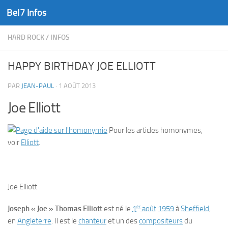
Bel7 Infos
Skip to content
HARD ROCK
/
INFOS
HAPPY BIRTHDAY JOE ELLIOTT
PAR
JEAN-PAUL
·
1 AOÛT 2013
Joe Elliott
Pour les articles homonymes,
voir
Elliott
.
Joe Elliott
er
Joseph « Joe » Thomas Elliott
est né le
1
août
1959
à
Sheffield
,
en
Angleterre
. Il est le
chanteur
et un des
compositeurs
du