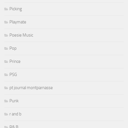
Picking
Playmate
Poesie Music
Pop
Prince
PSG
pt journal montparnasse
Punk
r and b
R& B