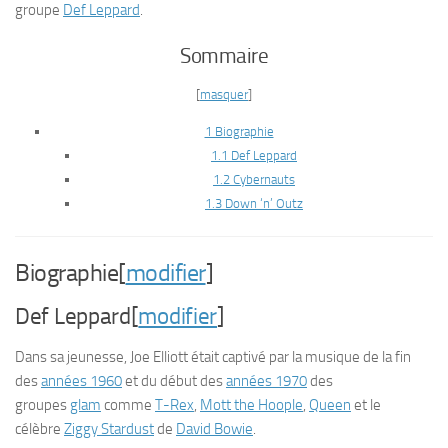
groupe
Def Leppard
.
Sommaire
[
masquer
]
1 Biographie
1.1 Def Leppard
1.2 Cybernauts
1.3 Down ‘n’ Outz
Biographie[
modifier
]
Def Leppard[
modifier
]
Dans sa jeunesse, Joe Elliott était captivé par la musique de la fin
des
années 1960
et du début des
années 1970
des
groupes
glam
comme
T-Rex
,
Mott the Hoople
,
Queen
et le
célèbre
Ziggy Stardust
de
David Bowie
.