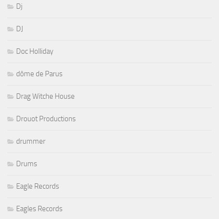
Dj
DJ
Doc Holliday
dôme de Parus
Drag Witche House
Drouot Productions
drummer
Drums
Eagle Records
Eagles Records