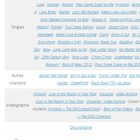
Love
·
Women
·
Animal
·
Pour Some Sugar on Me
·
Hysteria
·
Arma
It
·
Love Bites
·
Rocket
·
Let’s Get Rocked
·
Make Love Like a Man
·
Ever Needed Someone So Bad
·
Heaven Is
·
Stand Up (Kick Love
Singles
Motion)
·
Tonight
·
Two Steps Behind
·
Action
·
Desert Song
·
Miss 
Heartbeat
·
When Love & Hate Collide
·
Slang
·
Work It Out
·
All I
Everything
·
Breathe a Sigh
·
Promises
·
Paper Sun
·
Goodbye
·
Da
Day
·
Now
·
Long, Long Way to Go
·
Four Letter Word
·
No Matter W
On
·
20th Century Boy
·
Nine Lives
·
C’mon C’mon
·
Undefeated
·
It’s
Believin’
·
Rock of Ages 2012
·
Pour Some Sugar on Me 20
Autres
Action! Not Words
·
Billy’s Got a Gun
·
Comin’ Under Fire
·
Die Ha
chansons
Hunter
·
Stagefright
·
Rock! Rock! (Till you drop)
Historia
·
Live: In the Round, in Your Face
·
Visualize
·
Video Archive
·
Live: In the Round, in Your Face
·
Visualize / Video Archive
·
Classic
Vidéographie
Hysteria
·
Hysteria – The Def Leppard Story
·
Best of the Videos
·
Ro
– The DVD Collection
Discographie