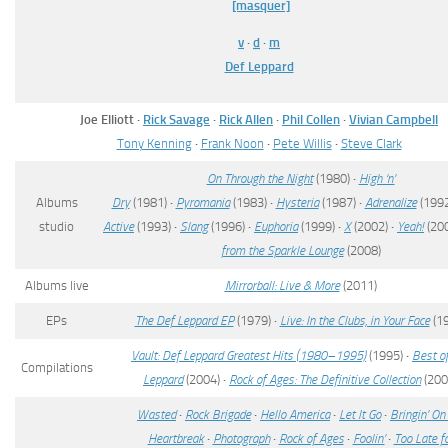
[masquer]
v
·
d
·
m
Def Leppard
Joe Elliott
·
Rick Savage
·
Rick Allen
·
Phil Collen
·
Vivian Campbell
Tony Kenning
·
Frank Noon
·
Pete Willis
·
Steve Clark
On Through the Night
(1980)
·
High ‘n’
Albums
Dry
(1981)
·
Pyromania
(1983)
·
Hysteria
(1987)
·
Adrenalize
(1992
studio
Active
(1993)
·
Slang
(1996)
·
Euphoria
(1999)
·
X
(2002)
·
Yeah!
(20
from the Sparkle Lounge
(2008)
Albums live
Mirrorball: Live & More
(2011)
EPs
The Def Leppard EP
(1979)
·
Live: In the Clubs, in Your Face
(1
Vault: Def Leppard Greatest Hits (1980–1995)
(1995)
·
Best o
Compilations
Leppard
(2004)
·
Rock of Ages: The Definitive Collection
(200
Wasted
·
Rock Brigade
·
Hello America
·
Let It Go
·
Bringin’ On
Heartbreak
·
Photograph
·
Rock of Ages
·
Foolin’
·
Too Late f