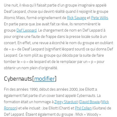
Une nuit, il rêva qu’il faisait partie d’un groupe imaginaire appelé
Deaf Leopard, chose qui devint réalité quand il rejoignit le groupe
Atomic Mass, formé originellement de
Rick Savage
et
Pete Willis
.
En partie parce que Joe avait fait ce rêve, ils renommèrent le
groupe
Def Leppard
. Le changement de nom en Def Leppard à
pour origine une faute de frappe dans la presse locale suite à un
concert. En effet, une revue a écorché le nom du groupe en oubliant
de « a » de Deaf Leopard (signifiant léopard sourd) ce qui donna Def
Leopard. Ce nom plût au groupe qui décida par la suite de faire
tomber le « o » de leopard et de le remplacer par un « p » pour
obtenir un nom plein d’originalité.
Cybernauts[
modifier
]
Fin des années 1990, début des années 2000, Joe Elliott a
également fait partie d’un cover band appelé Cybernauts. La
formation était un hommage à
Ziggy Stardust
(
David Bowie
/
Mick
Ronson
) et elle incluait : Joe Elliott (Chant) et
Phil Collen
(Guitare) de
Def Leppard. Étaient également du groupe : Mick « Woody »