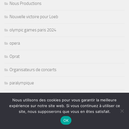
Nous Productions
Nouvelle victoire pour Loeb
olympic games paris 2024
opera
Oprat
Organisateurs de concerts
paralympique
Pat Travers
Nous utilisons des cookies pour vous garantir la meilleure
expérience sur notre site web. Si vous continuez à utiliser ce
Pete Levin
site, nous supposerons que vous en êtes satisfait.
OK
Peter Erskine