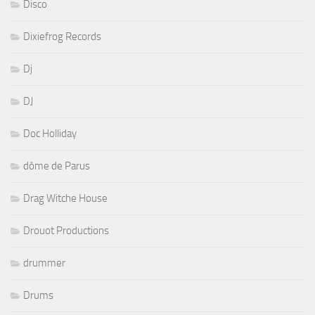
Disco
Dixiefrog Records
Dj
DJ
Doc Holliday
dôme de Parus
Drag Witche House
Drouot Productions
drummer
Drums