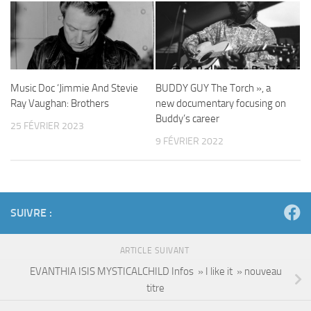
Music Doc ‘Jimmie And Stevie
BUDDY GUY The Torch », a
Ray Vaughan: Brothers
new documentary focusing on
Buddy’s career
25 FÉVRIER 2023
9 FÉVRIER 2022
SUIVRE :
ARTICLE SUIVANT
EVANTHIA ISIS MYSTICALCHILD Infos » I like it » nouveau
titre