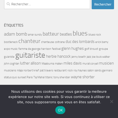
Rechercher :
ÉTIQUETTES
blues
batteur
adam bomb
beatles
amar sundy
blues rock
chanteur
duc des lombards
bootleneck
chanteuse
coltrane
erick bamy
glenn hughes
expo music
femme de george harrison
festival
golf drouot
groupe
guitariste
herbie hancock
guiariste
janny loseth
jazz
joe louis walker
luther allison
miles davis
musicien
john coghlan
Maalouma
malien
murali coryell
musiciens
nilaja
norbert krief
pat travers
restaurant
rock
roy haynes
salon
sandy gennaro
wayne shorter
status quo
sunset Paris
Taj Mahal
titanic
tony sheridan
Nous utilisons des cookies pour vous garantir la meilleure
expérience sur notre site web. Si vous continuez à utiliser ce
site, nous supposerons que vous en êtes satisfait.
Bel7 Infos © 2026. Tous droits réservés.
OK
Fièrement propulsé par
- Conçu par
Thème Hueman