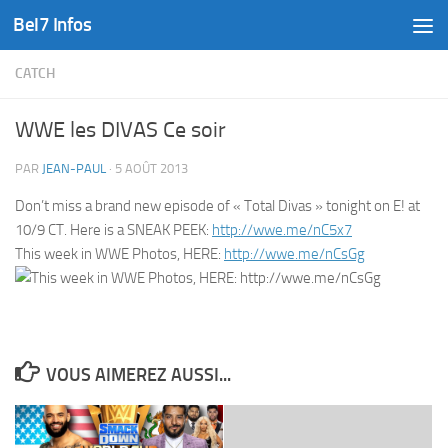
Bel7 Infos
Skip to content
CATCH
WWE les DIVAS Ce soir
PAR
JEAN-PAUL
·
5 AOÛT 2013
Don’t miss a brand new episode of « Total Divas » tonight on E! at
10/9 CT. Here is a SNEAK PEEK:
http://wwe.me/nC5x7
This week in WWE Photos, HERE:
http://wwe.me/nCsGg
VOUS AIMEREZ AUSSI...