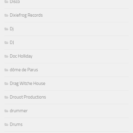
Disco
Dixiefrog Records
Dj
DJ
Doc Holliday
dôme de Parus
Drag Witche House
Drouot Productions
drummer
Drums