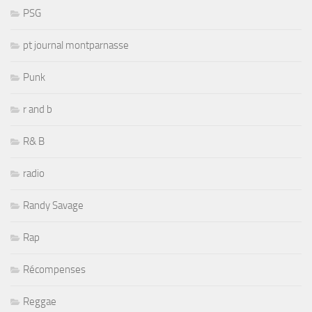
PSG
pt journal montparnasse
Punk
r and b
R& B
radio
Randy Savage
Rap
Récompenses
Reggae