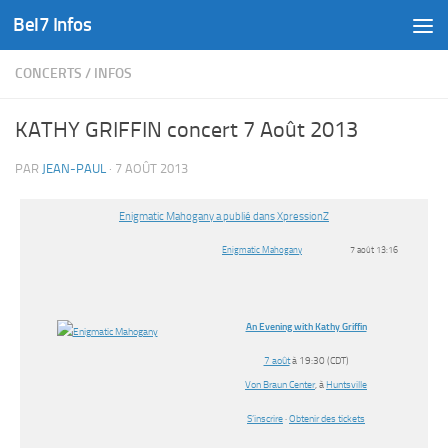
Bel7 Infos
Skip to content
CONCERTS
/
INFOS
KATHY GRIFFIN concert 7 Août 2013
PAR
JEAN-PAUL
·
7 AOÛT 2013
Enigmatic Mahogany a publié dans XpressionZ
Enigmatic Mahogany
7 août 13:16
An Evening with Kathy Griffin
7 août
à 19:30 (CDT)
Von Braun Center
, à
Huntsville
S’inscrire
·
Obtenir des tickets