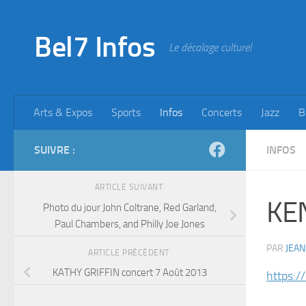
Skip to content
Bel7 Infos
Le décalage culturel
Arts & Expos
Sports
Infos
Concerts
Jazz
B
SUIVRE :
INFOS
ARTICLE SUIVANT
KE
Photo du jour John Coltrane, Red Garland,
Paul Chambers, and Philly Joe Jones
PAR
JEAN
ARTICLE PRÉCÉDENT
KATHY GRIFFIN concert 7 Août 2013
https:/