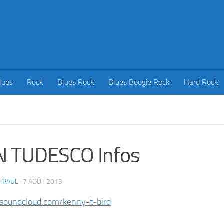
lues
Rock
Blues Rock
Blues Boogie Rock
Hard Rock
N TUDESCO Infos
-PAUL
·
7 AOÛT 2013
/soundcloud.com/kenny-t-bird