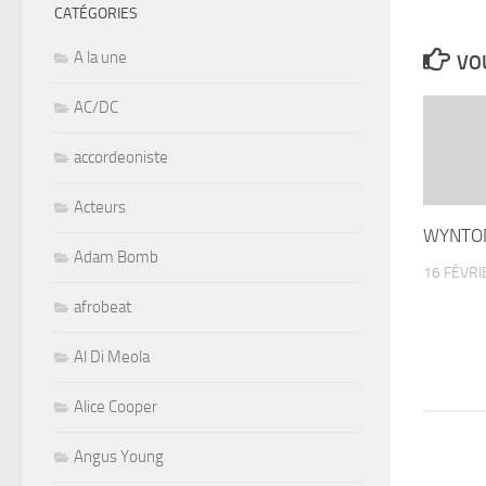
CATÉGORIES
A la une
VOU
AC/DC
accordeoniste
Acteurs
WYNTON
Adam Bomb
16 FÉVRI
afrobeat
Al Di Meola
Alice Cooper
Angus Young