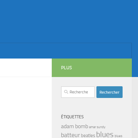
PLUS
Rechercher :
ÉTIQUETTES
adam bomb
amar sundy
blues
batteur
beatles
blues