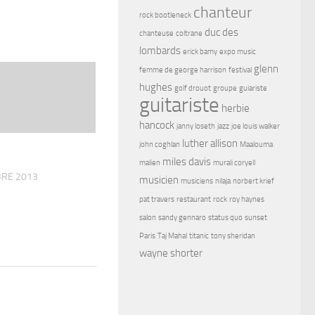
chanteur
rock bootleneck
duc des
chanteuse
coltrane
lombards
erick bamy
expo music
glenn
femme de george harrison
festival
hughes
golf drouot
groupe
guiariste
guitariste
herbie
hancock
janny loseth
jazz
joe louis walker
luther allison
john coghlan
Maalouma
miles davis
malien
murali coryell
RE 2013
musicien
musiciens
nilaja
norbert krief
pat travers
restaurant
rock
roy haynes
salon
sandy gennaro
status quo
sunset
Paris
Taj Mahal
titanic
tony sheridan
wayne shorter