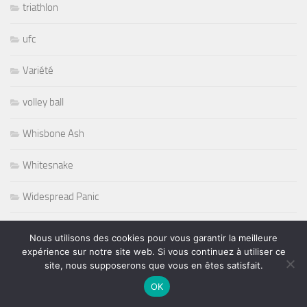
triathlon
ufc
Variété
volley ball
Whisbone Ash
Whitesnake
Widespread Panic
World
Nous utilisons des cookies pour vous garantir la meilleure
expérience sur notre site web. Si vous continuez à utiliser ce
Wursel
site, nous supposerons que vous en êtes satisfait.
OK
Wynton Marsalis