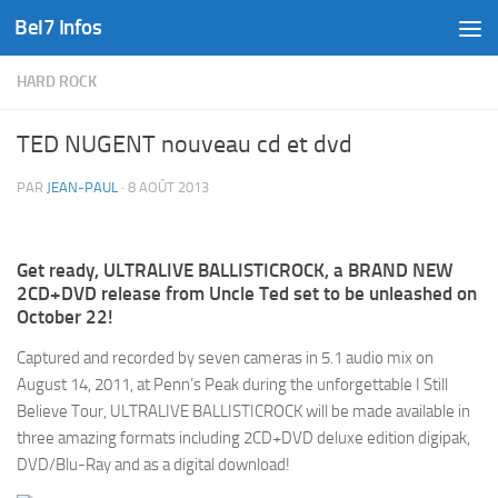
Bel7 Infos
Skip to content
HARD ROCK
TED NUGENT nouveau cd et dvd
PAR
JEAN-PAUL
·
8 AOÛT 2013
Get ready, ULTRALIVE BALLISTICROCK, a BRAND NEW
2CD+DVD release from Uncle Ted set to be unleashed on
October 22!
Captured and recorded by seven cameras in 5.1 audio mix on
August 14, 2011, at Penn’s Peak during the unforgettable I Still
Believe Tour, ULTRALIVE BALLISTICROCK will be made available in
three amazing formats including 2CD+DVD deluxe edition digipak,
DVD/Blu-Ray and as a digital download!