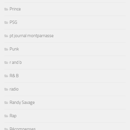
Prince
PSG
pt journal montparnasse
Punk
r and b
R& B
radio
Randy Savage
Rap
Récompenses