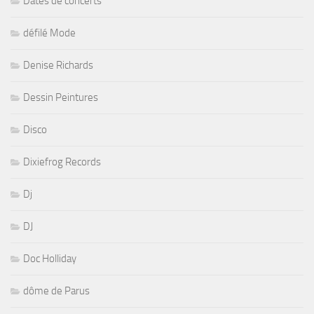
Dates de concerts
défilé Mode
Denise Richards
Dessin Peintures
Disco
Dixiefrog Records
Dj
DJ
Doc Holliday
dôme de Parus