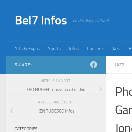
Skip to content
Bel7 Infos
Le décalage culturel
Arts & Expos
Sports
Infos
Concerts
Jazz
B
SUIVRE :
JAZZ
ARTICLE SUIVANT
Pho
TED NUGENT nouveau cd et dvd
ARTICLE PRÉCÉDENT
Gar
KEN TUDESCO Infos
Jon
CATÉGORIES