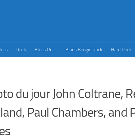
lues
Rock
Blues Rock
Blues Boogie Rock
Hard Rock
to du jour John Coltrane, 
land, Paul Chambers, and Ph
es