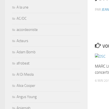
A la une
PAR
JEAN
AC/DC
accordeoniste
Acteurs
VOU
Adam Bomb
afrobeat
MARC L
concert
Al Di Meola
6 MAI 20
Alice Cooper
Angus Young
Aniansah