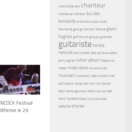
chanteur
rock bootleneck
duc des
chanteuse
coltrane
lombards
erick bamy
expo music
glenn
femme de george harrison
festival
hughes
golf drouot
groupe
guiariste
guitariste
herbie
hancock
janny loseth
jazz
joe louis walker
luther allison
john coghlan
Maalouma
miles davis
malien
murali coryell
musicien
musiciens
nilaja
norbert krief
pat travers
restaurant
rock
roy haynes
salon
sandy gennaro
status quo
sunset
Paris
Taj Mahal
titanic
tony sheridan
NCOCK Festival
wayne shorter
 Défense le 29
5