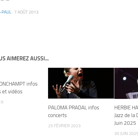
-PAUL
·
7 AOÛT 2013
S AIMEREZ AUSSI...
ONCHAMPT infos
s et vidéos
19
PALOMA PRADAL infos
HERBIE HA
concerts
Jazz de la
Juin 2025
25 FÉVRIER 2023
30 JUIN 202