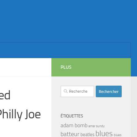
PLUS
Rechercher :
Red
illy Joe
ÉTIQUETTES
adam bomb
amar sundy
blues
batteur
beatles
blues