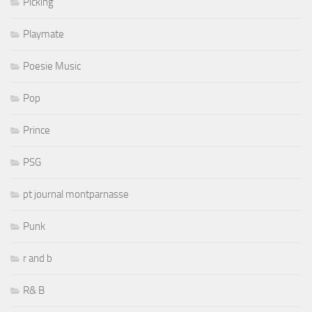
Picking
Playmate
Poesie Music
Pop
Prince
PSG
pt journal montparnasse
Punk
r and b
R& B