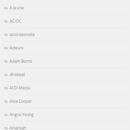
A la une
AC/DC
accordeoniste
Acteurs
Adam Bomb
afrobeat
Al Di Meola
Alice Cooper
Angus Young
Aniansah