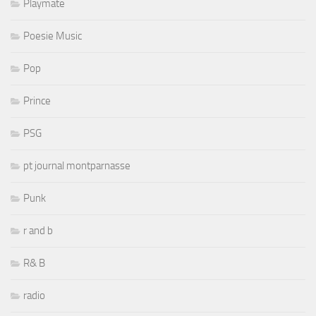
Playmate
Poesie Music
Pop
Prince
PSG
pt journal montparnasse
Punk
r and b
R& B
radio