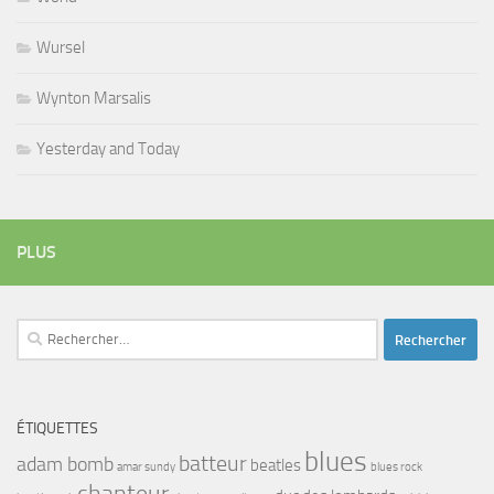
Wursel
Wynton Marsalis
Yesterday and Today
PLUS
Rechercher :
ÉTIQUETTES
blues
batteur
adam bomb
beatles
amar sundy
blues rock
chanteur