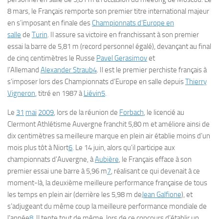
8 mars, le Français remporte son premier titre international majeur
en s’imposant en finale des
Championnats d’Europe en
salle
de
Turin
. Il assure sa victoire en franchissant à son premier
essai la barre de 5,81 m (record personnel égalé), devançant au final
de cinq centimètres le Russe
Pavel Gerasimov
et
l’Allemand
Alexander Straub
4
. Il est le premier perchiste français à
s’imposer lors des Championnats d’Europe en salle depuis
Thierry
Vigneron
, titré en 1987 à
Liévin
5
.
Le
31
mai
2009
, lors de la réunion de
Forbach
, le licencié au
Clermont Athlétisme Auvergne franchit 5,80 m et améliore ainsi de
dix centimètres sa meilleure marque en plein air établie moins d’un
mois plus tôt à Niort
6
. Le 14 juin, alors qu’il participe aux
championnats d’Auvergne, à
Aubière
, le Français efface à son
premier essai une barre à 5,96 m
7
, réalisant ce qui devenait à ce
moment-là, la deuxième meilleure performance française de tous
les temps en plein air (derrière les 5,98 m de
Jean Galfione
), et
s’adjugeant du même coup la meilleure performance mondiale de
l’année
8
. Il tente tout de même, lors de ce concours d’établir un