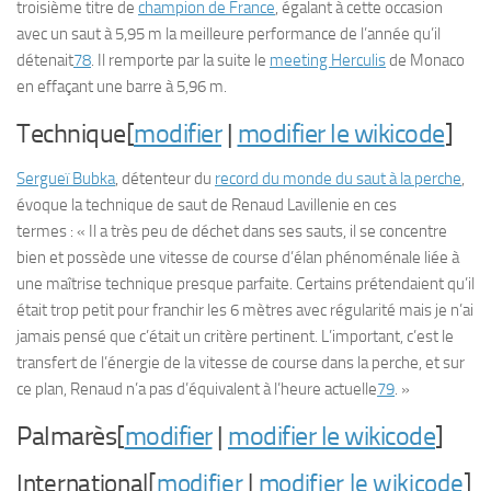
troisième titre de
champion de France
, égalant à cette occasion
avec un saut à 5,95 m la meilleure performance de l’année qu’il
détenait
78
. Il remporte par la suite le
meeting Herculis
de Monaco
en effaçant une barre à 5,96 m.
Technique[
modifier
|
modifier le wikicode
]
Sergueï Bubka
, détenteur du
record du monde du saut à la perche
,
évoque la technique de saut de Renaud Lavillenie en ces
termes : « Il a très peu de déchet dans ses sauts, il se concentre
bien et possède une vitesse de course d’élan phénoménale liée à
une maîtrise technique presque parfaite. Certains prétendaient qu’il
était trop petit pour franchir les 6 mètres avec régularité mais je n’ai
jamais pensé que c’était un critère pertinent. L’important, c’est le
transfert de l’énergie de la vitesse de course dans la perche, et sur
ce plan, Renaud n’a pas d’équivalent à l’heure actuelle
79
. »
Palmarès[
modifier
|
modifier le wikicode
]
International[
modifier
|
modifier le wikicode
]