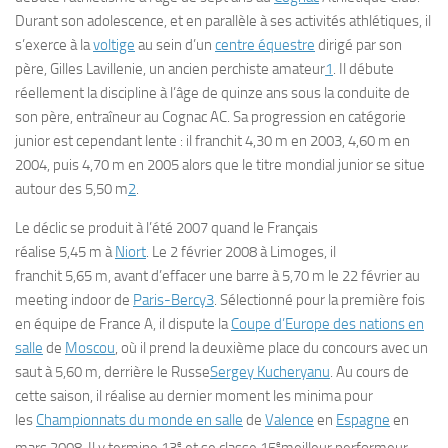
Durant son adolescence, et en parallèle à ses activités athlétiques, il
s’exerce à la
voltige
au sein d’un
centre équestre
dirigé par son
père, Gilles Lavillenie, un ancien perchiste amateur
1
. Il débute
réellement la discipline à l’âge de quinze ans sous la conduite de
son père, entraîneur au Cognac AC. Sa progression en catégorie
junior est cependant lente : il franchit 4,30 m en 2003, 4,60 m en
2004, puis 4,70 m en 2005 alors que le titre mondial junior se situe
autour des 5,50 m
2
.
Le déclic se produit à l’été 2007 quand le Français
réalise 5,45 m à
Niort
. Le 2 février 2008 à Limoges, il
franchit 5,65 m, avant d’effacer une barre à 5,70 m le 22 février au
meeting indoor de
Paris-Bercy
3
. Sélectionné pour la première fois
en équipe de France A, il dispute la
Coupe d’Europe des nations en
salle
de
Moscou
, où il prend la deuxième place du concours avec un
saut à 5,60 m, derrière le Russe
Sergey Kucheryanu
. Au cours de
cette saison, il réalise au dernier moment les minima pour
les
Championnats du monde en salle
de
Valence
en
Espagne
en
e
e
mars 2008. Il y termine
13
et se classe
15
meilleur performeur