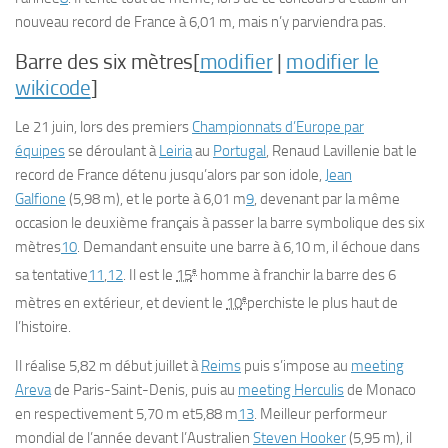
nouveau record de France à 6,01 m, mais n’y parviendra pas.
Barre des six mètres[
modifier
|
modifier le
wikicode
]
Le 21 juin, lors des premiers
Championnats d’Europe par
équipes
se déroulant à
Leiria
au
Portugal
, Renaud Lavillenie bat le
record de France détenu jusqu’alors par son idole,
Jean
Galfione
(5,98 m), et le porte à 6,01 m
9
, devenant par la même
occasion le deuxième français à passer la barre symbolique des six
mètres
10
. Demandant ensuite une barre à 6,10 m, il échoue dans
e
sa tentative
11
,
12
. Il est le
15
homme à franchir la barre des 6
e
mètres en extérieur, et devient le
10
perchiste le plus haut de
l’histoire.
Il réalise 5,82 m début juillet à
Reims
puis s’impose au
meeting
Areva
de Paris-Saint-Denis, puis au
meeting Herculis
de Monaco
en respectivement 5,70 m et5,88 m
13
. Meilleur performeur
mondial de l’année devant l’Australien
Steven Hooker
(5,95 m), il