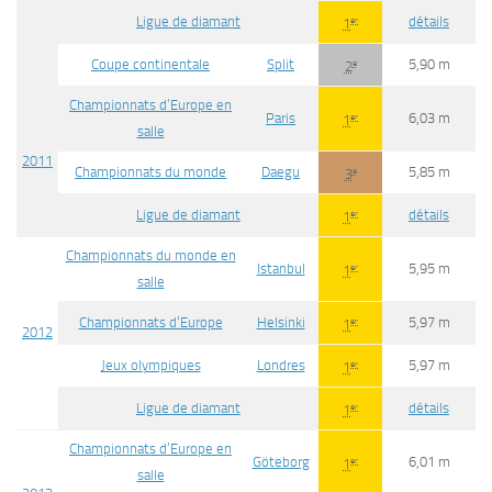
Ligue de diamant
détails
er
1
Coupe continentale
Split
5,90 m
e
2
Championnats d’Europe en
Paris
6,03 m
er
1
salle
2011
Championnats du monde
Daegu
5,85 m
e
3
Ligue de diamant
détails
er
1
Championnats du monde en
Istanbul
5,95 m
er
1
salle
Championnats d’Europe
Helsinki
5,97 m
er
1
2012
Jeux olympiques
Londres
5,97 m
er
1
Ligue de diamant
détails
er
1
Championnats d’Europe en
Göteborg
6,01 m
er
1
salle