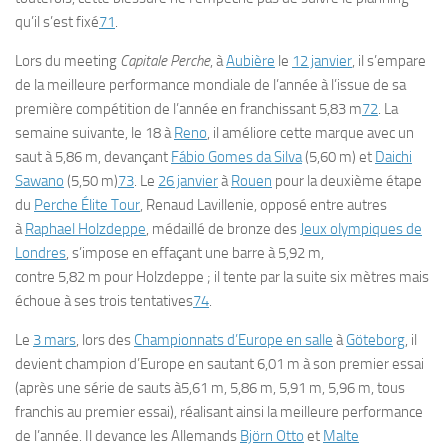
qu’il s’est fixé
71
.
Lors du meeting
Capitale Perche
, à
Aubière
le
12 janvier
, il s’empare
de la meilleure performance mondiale de l’année à l’issue de sa
première compétition de l’année en franchissant 5,83 m
72
. La
semaine suivante, le 18 à
Reno
, il améliore cette marque avec un
saut à 5,86 m, devançant
Fábio Gomes da Silva
(5,60 m) et
Daichi
Sawano
(5,50 m)
73
. Le
26 janvier
à
Rouen
pour la deuxième étape
du
Perche Élite Tour
, Renaud Lavillenie, opposé entre autres
à
Raphael Holzdeppe
, médaillé de bronze des
Jeux olympiques de
Londres
, s’impose en effaçant une barre à 5,92 m,
contre 5,82 m pour Holzdeppe ; il tente par la suite six mètres mais
échoue à ses trois tentatives
74
.
Le
3 mars
, lors des
Championnats d’Europe en salle
à
Göteborg
, il
devient champion d’Europe en sautant 6,01 m à son premier essai
(après une série de sauts à5,61 m, 5,86 m, 5,91 m, 5,96 m, tous
franchis au premier essai), réalisant ainsi la meilleure performance
de l’année. Il devance les Allemands
Björn Otto
et
Malte