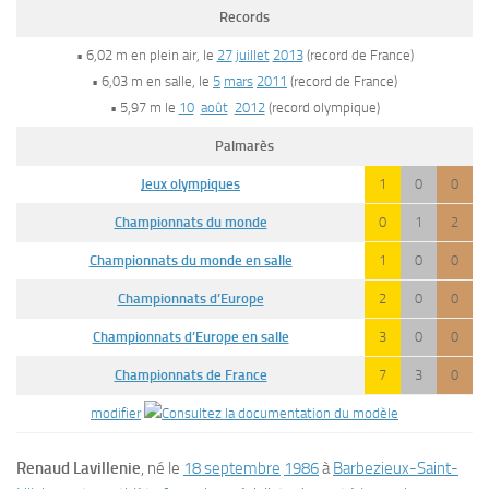
Records
• 6,02 m en plein air, le
27
juillet
2013
(record de France)
• 6,03 m en salle, le
5
mars
2011
(record de France)
• 5,97 m le
10
août
2012
(record olympique)
Palmarès
Jeux olympiques
1
0
0
Championnats du monde
0
1
2
Championnats du monde en salle
1
0
0
Championnats d’Europe
2
0
0
Championnats d’Europe en salle
3
0
0
Championnats de France
7
3
0
modifier
Renaud Lavillenie
, né le
18 septembre
1986
à
Barbezieux-Saint-