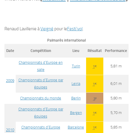
Renaud Lavillenie à
Veigné
pour le
Festi’vol
.
Palmarès international
Date
Compétition
Lieu
Résultat
Performance
Championnats d’Europe en
Turin
5,81 m
er
1
salle
Championnats d’Europe par
2009
Leiria
6,01 m
er
1
équipes
Championnats du monde
Berlin
5,80 m
e
3
Championnats d’Europe par
Bergen
5,70 m
er
1
équipes
Championnats d’Europe
Barcelone
5,85 m
er
1
2010