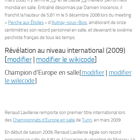
mondial en salle. Entraîné désormais par Damien Inocencio, il
franchit la hauteur de 5,81 m le 5 décembre 2008 lors du meeting
«
Perche aux Étoiles
» d’
Aulnay-sous-Bois
, améliorant de onze
centimètres son record personnel en salle, et devenant le sixième
perchiste français de tous les temps.
Révélation au niveau international (2009)
[
modifier
|
modifier le wikicode
]
Champion d’Europe en salle[
modifier
|
modifier
le wikicode
]
Renaud Lavillenie remporte son premier titre international lors
des
Championnats d’Europe en salle
de
Turin
, en mars 2009
En début de saison 2009, Renaud Lavillenie égale son record
personnel en salle de 5,81 m à l’occasion du meeting de Moscou. Le