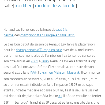
salle[
modifier
|
modifier le wikicode
]
Renaud Lavillenie lors de la finale du
saut à la
perche
des
championnats d’Europe en salle 2011
.
Le très bon début de saison de Renaud Lavillenie le place favori
pour les
championnats d’Europe en salle
avec deux meilleures
performances mondiales de l’année, ou il va tenter de conserver
son titre acquis en
2009
à
Turin
. Renaud Lavillenie franchit le cap
des qualifications avec Jérôme Clavier mais au contraire de son
second aux bilans
IAAF
, l’
ukrainien
Maksym Mazuryk
. Il commence
e
son concours en passant 5,61 m au 2
essai, puis il réussit 5,71 m
au premier essai ; il décide de faire l’impasse à 5,76 m puisque
étant sûr d’être médaillé et passe 5,81 m, il est le seul à réussir et
est donc sûr de glaner la médaille d’or
31
. Il décide ensuite de tenter
e
5,91 m, barre qu’il franchit au
3
essai et se lance ensuite dans une