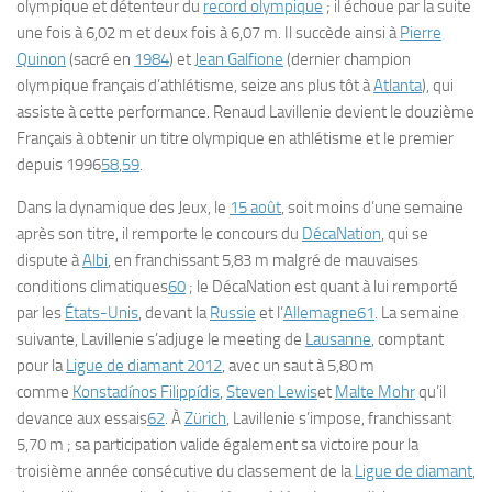
olympique et détenteur du
record olympique
; il échoue par la suite
une fois à 6,02 m et deux fois à 6,07 m. Il succède ainsi à
Pierre
Quinon
(sacré en
1984
) et
Jean Galfione
(dernier champion
olympique français d’athlétisme, seize ans plus tôt à
Atlanta
), qui
assiste à cette performance. Renaud Lavillenie devient le douzième
Français à obtenir un titre olympique en athlétisme et le premier
depuis 1996
58
,
59
.
Dans la dynamique des Jeux, le
15 août
, soit moins d’une semaine
après son titre, il remporte le concours du
DécaNation
, qui se
dispute à
Albi
, en franchissant 5,83 m malgré de mauvaises
conditions climatiques
60
; le DécaNation est quant à lui remporté
par les
États-Unis
, devant la
Russie
et l’
Allemagne
61
. La semaine
suivante, Lavillenie s’adjuge le meeting de
Lausanne
, comptant
pour la
Ligue de diamant 2012
, avec un saut à 5,80 m
comme
Konstadínos Filippídis
,
Steven Lewis
et
Malte Mohr
qu’il
devance aux essais
62
. À
Zürich
, Lavillenie s’impose, franchissant
5,70 m ; sa participation valide également sa victoire pour la
troisième année consécutive du classement de la
Ligue de diamant
,