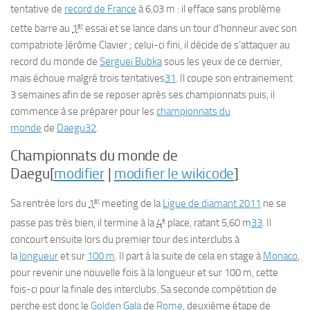
tentative de
record de France
à 6,03 m : il efface sans problème
er
cette barre au
1
essai et se lance dans un tour d’honneur avec son
compatriote Jérôme Clavier ; celui-ci fini, il décide de s’attaquer au
record du monde de
Sergueï Bubka
sous les yeux de ce dernier,
mais échoue malgré trois tentatives
31
. Il coupe son entrainement
3 semaines afin de se reposer après ses championnats puis, il
commence à se préparer pour les
championnats du
monde
de
Daegu
32
.
Championnats du monde de
Daegu[
modifier
|
modifier le wikicode
]
er
Sa rentrée lors du
1
meeting de la
Ligue de diamant 2011
ne se
e
passe pas très bien, il termine à la
4
place, ratant 5,60 m
33
. Il
concourt ensuite lors du premier tour des interclubs à
la
longueur
et sur
100 m
. Il part à la suite de cela en stage à
Monaco
,
pour revenir une nouvelle fois à la longueur et sur 100 m, cette
fois-ci pour la finale des interclubs. Sa seconde compétition de
perche est donc le
Golden Gala
de
Rome
, deuxième étape de