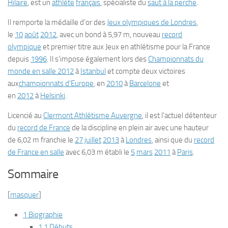
Hilaire
, est un
athlète
français
, spécialiste du
saut à la perche
.
Il remporte la médaille d’or des
Jeux olympiques de Londres
,
le
10
août
2012
, avec un bond à 5,97 m, nouveau
record
olympique
et premier titre aux Jeux en athlétisme pour la France
depuis
1996
. Il s’impose également lors des
Championnats du
monde en salle 2012
à
Istanbul
et compte deux victoires
aux
championnats d’Europe
, en
2010
à
Barcelone
et
en
2012
à
Helsinki
.
Licencié au
Clermont Athlétisme Auvergne
, il est l’actuel détenteur
du
record de France
de la discipline en plein air avec une hauteur
de 6,02 m franchie le
27
juillet
2013
à
Londres
, ainsi que du
record
de France en salle
avec 6,03 m établi le
5
mars
2011
à
Paris
.
Sommaire
[
masquer
]
1 Biographie
1.1 Débuts