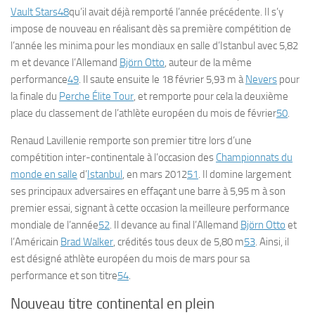
Vault Stars
48
qu’il avait déjà remporté l’année précédente. Il s’y
impose de nouveau en réalisant dès sa première compétition de
l’année les minima pour les mondiaux en salle d’Istanbul avec 5,82
m et devance l’Allemand
Björn Otto
, auteur de la même
performance
49
. Il saute ensuite le 18 février 5,93 m à
Nevers
pour
la finale du
Perche Élite Tour
, et remporte pour cela la deuxième
place du classement de l’athlète européen du mois de février
50
.
Renaud Lavillenie remporte son premier titre lors d’une
compétition inter-continentale à l’occasion des
Championnats du
monde en salle
d’
Istanbul
, en mars 2012
51
. Il domine largement
ses principaux adversaires en effaçant une barre à 5,95 m à son
premier essai, signant à cette occasion la meilleure performance
mondiale de l’année
52
. Il devance au final l’Allemand
Björn Otto
et
l’Américain
Brad Walker
, crédités tous deux de 5,80 m
53
. Ainsi, il
est désigné athlète européen du mois de mars pour sa
performance et son titre
54
.
Nouveau titre continental en plein