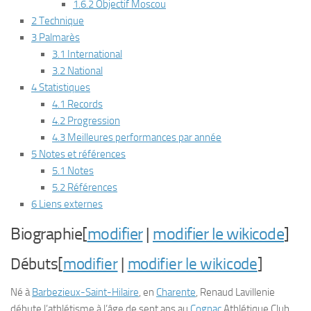
1.6.2 Objectif Moscou
2 Technique
3 Palmarès
3.1 International
3.2 National
4 Statistiques
4.1 Records
4.2 Progression
4.3 Meilleures performances par année
5 Notes et références
5.1 Notes
5.2 Références
6 Liens externes
Biographie[
modifier
|
modifier le wikicode
]
Débuts[
modifier
|
modifier le wikicode
]
Né à
Barbezieux-Saint-Hilaire
, en
Charente
, Renaud Lavillenie
débute l’athlétisme à l’âge de sept ans au
Cognac
Athlétique Club.