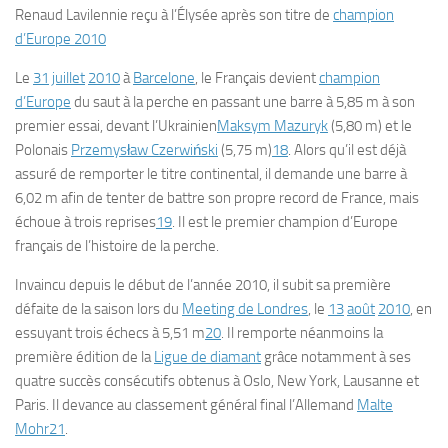
Renaud Lavilennie reçu à l’Élysée après son titre de
champion
d’Europe 2010
Le
31
juillet
2010
à
Barcelone
, le Français devient
champion
d’Europe
du saut à la perche en passant une barre à 5,85 m à son
premier essai, devant l’Ukrainien
Maksym Mazuryk
(5,80 m) et le
Polonais
Przemysław Czerwiński
(5,75 m)
18
. Alors qu’il est déjà
assuré de remporter le titre continental, il demande une barre à
6,02 m afin de tenter de battre son propre record de France, mais
échoue à trois reprises
19
. Il est le premier champion d’Europe
français de l’histoire de la perche.
Invaincu depuis le début de l’année 2010, il subit sa première
défaite de la saison lors du
Meeting de Londres
, le
13
août
2010
, en
essuyant trois échecs à 5,51 m
20
. Il remporte néanmoins la
première édition de la
Ligue de diamant
grâce notamment à ses
quatre succès consécutifs obtenus à Oslo, New York, Lausanne et
Paris. Il devance au classement général final l’Allemand
Malte
Mohr
21
.