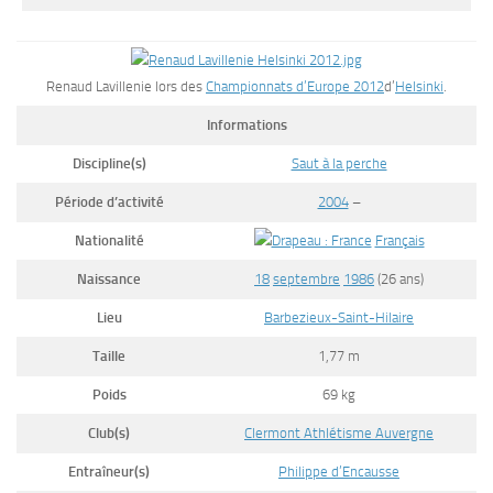
Renaud Lavillenie lors des
Championnats d’Europe 2012
d’
Helsinki
.
Informations
Discipline(s)
Saut à la perche
Période d’activité
2004
–
Nationalité
Français
Naissance
18
septembre
1986
(26 ans)
Lieu
Barbezieux-Saint-Hilaire
Taille
1,77 m
Poids
69 kg
Club(s)
Clermont Athlétisme Auvergne
Entraîneur(s)
Philippe d’Encausse