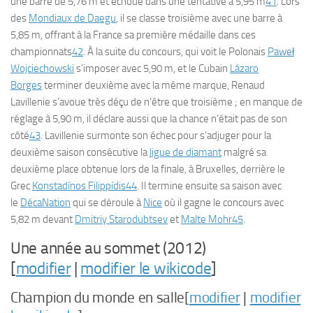
une barre de 5,76 m et échoue dans une tentative à 5,95 m
41
. Lors
des
Mondiaux de Daegu
, il se classe troisième avec une barre à
5,85 m, offrant à la France sa première médaille dans ces
championnats
42
. À la suite du concours, qui voit le Polonais
Paweł
Wojciechowski
s’imposer avec 5,90 m, et le Cubain
Lázaro
Borges
terminer deuxième avec la même marque, Renaud
Lavillenie s’avoue très déçu de n’être que troisième ; en manque de
réglage à 5,90 m, il déclare aussi que la chance n’était pas de son
côté
43
. Lavillenie surmonte son échec pour s’adjuger pour la
deuxième saison consécutive la
ligue de diamant
malgré sa
deuxième place obtenue lors de la finale, à Bruxelles, derrière le
Grec
Konstadínos Filippídis
44
. Il termine ensuite sa saison avec
le
DécaNation
qui se déroule à
Nice
où il gagne le concours avec
5,82 m devant
Dmitriy Starodubtsev
et
Malte Mohr
45
.
Une année au sommet (2012)
[
modifier
|
modifier le wikicode
]
Champion du monde en salle[
modifier
|
modifier