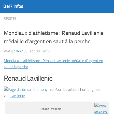
Bel7 Infos
Skip to content
SPORTS
Mondiaux d’athlétisme : Renaud Lavillenie
médaille d’argent en saut à la perche
PAR
JEAN-PAUL
·
12 AOÛT 2013
Mondiaux d’athlétisme : Renaud Lavillenie médaille d’argent en
saut à la perche
Renaud Lavillenie
Pour les articles homonymes,
voir
Lavillenie
.
Renaud Lavillenie