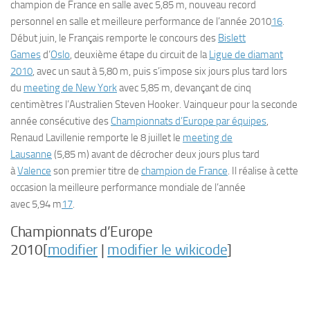
champion de France en salle avec 5,85 m, nouveau record
personnel en salle et meilleure performance de l’année 2010
16
.
Début juin, le Français remporte le concours des
Bislett
Games
d’
Oslo
, deuxième étape du circuit de la
Ligue de diamant
2010
, avec un saut à 5,80 m, puis s’impose six jours plus tard lors
du
meeting de New York
avec 5,85 m, devançant de cinq
centimètres l’Australien Steven Hooker. Vainqueur pour la seconde
année consécutive des
Championnats d’Europe par équipes
,
Renaud Lavillenie remporte le 8 juillet le
meeting de
Lausanne
(5,85 m) avant de décrocher deux jours plus tard
à
Valence
son premier titre de
champion de France
. Il réalise à cette
occasion la meilleure performance mondiale de l’année
avec 5,94 m
17
.
Championnats d’Europe
2010[
modifier
|
modifier le wikicode
]