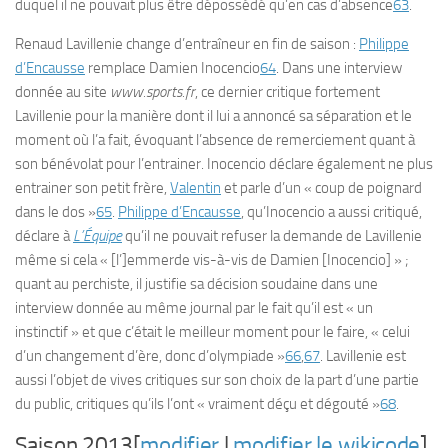
duquel il ne pouvait plus être dépossédé qu’en cas d’absence
63
.
Renaud Lavillenie change d’entraîneur en fin de saison :
Philippe
d’Encausse
remplace Damien Inocencio
64
. Dans une interview
donnée au site
www.sports.fr
, ce dernier critique fortement
Lavillenie pour la manière dont il lui a annoncé sa séparation et le
moment où l’a fait, évoquant l’absence de remerciement quant à
son bénévolat pour l’entrainer. Inocencio déclare également ne plus
entrainer son petit frère,
Valentin
et parle d’un « coup de poignard
dans le dos »
65
.
Philippe d’Encausse
, qu’Inocencio a aussi critiqué,
déclare à
L’Équipe
qu’il ne pouvait refuser la demande de Lavillenie
même si cela « [l’]emmerde vis-à-vis de Damien [Inocencio] » ;
quant au perchiste, il justifie sa décision soudaine dans une
interview donnée au même journal par le fait qu’il est « un
instinctif » et que c’était le meilleur moment pour le faire, « celui
d’un changement d’ère, donc d’olympiade »
66
,
67
. Lavillenie est
aussi l’objet de vives critiques sur son choix de la part d’une partie
du public, critiques qu’ils l’ont « vraiment déçu et dégouté »
68
.
Saison 2013[
modifier
|
modifier le wikicode
]