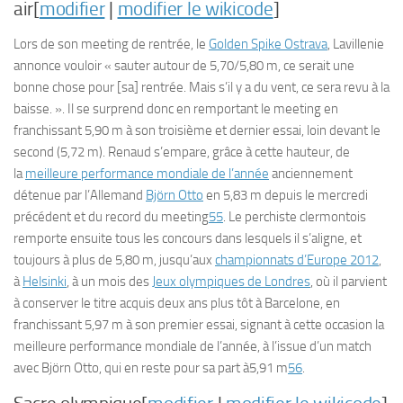
air[
modifier
|
modifier le wikicode
]
Lors de son meeting de rentrée, le
Golden Spike Ostrava
, Lavillenie
annonce vouloir « sauter autour de 5,70/5,80 m, ce serait une
bonne chose pour [sa] rentrée. Mais s’il y a du vent, ce sera revu à la
baisse. ». Il se surprend donc en remportant le meeting en
franchissant 5,90 m à son troisième et dernier essai, loin devant le
second (5,72 m). Renaud s’empare, grâce à cette hauteur, de
la
meilleure performance mondiale de l’année
anciennement
détenue par l’Allemand
Björn Otto
en 5,83 m depuis le mercredi
précédent et du record du meeting
55
. Le perchiste clermontois
remporte ensuite tous les concours dans lesquels il s’aligne, et
toujours à plus de 5,80 m, jusqu’aux
championnats d’Europe 2012
,
à
Helsinki
, à un mois des
Jeux olympiques de Londres
, où il parvient
à conserver le titre acquis deux ans plus tôt à Barcelone, en
franchissant 5,97 m à son premier essai, signant à cette occasion la
meilleure performance mondiale de l’année, à l’issue d’un match
avec Björn Otto, qui en reste pour sa part à5,91 m
56
.