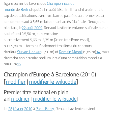
figure parmi les favoris des
Championnats du
monde
de
Berlin
disputés fin août à Berlin. Il franchit aisément le
cap des qualifications avec trois barres passées au premier essai,
son dernier saut à 5,65 m lui donnant accès à la finale. Deux jours
plus tard, le
22
août
2009
, Renaud Lavillenie entame sa finale par un
saut réussi à 5,50 m, puis enchaine
successivement 5,65 m, 5,75 m (à son troisième essai),
puis 5,80 m. Il termine finalement troisième du concours
derrière
Steven Hooker
(5,90 m) et
Romain Mesnil
(5,85 m)
14
, mais
décroche son premier podium lors d’une compétition mondiale
majeure
15
.
Champion d’Europe à Barcelone (2010)
[
modifier
|
modifier le wikicode
]
Premier titre national en plein
air[
modifier
|
modifier le wikicode
]
Le
28
février
2010
à
Paris-Bercy
, Renaud Lavillenie devient