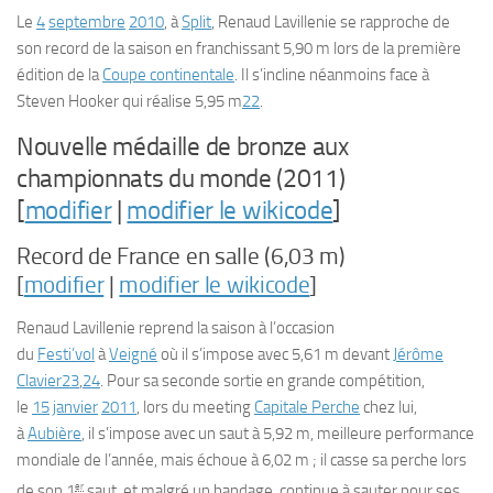
Le
4
septembre
2010
, à
Split
, Renaud Lavillenie se rapproche de
son record de la saison en franchissant 5,90 m lors de la première
édition de la
Coupe continentale
. Il s’incline néanmoins face à
Steven Hooker qui réalise 5,95 m
22
.
Nouvelle médaille de bronze aux
championnats du monde (2011)
[
modifier
|
modifier le wikicode
]
Record de France en salle (6,03 m)
[
modifier
|
modifier le wikicode
]
Renaud Lavillenie reprend la saison à l’occasion
du
Festi’vol
à
Veigné
où il s’impose avec 5,61 m devant
Jérôme
Clavier
23
,
24
. Pour sa seconde sortie en grande compétition,
le
15
janvier
2011
, lors du meeting
Capitale Perche
chez lui,
à
Aubière
, il s’impose avec un saut à 5,92 m, meilleure performance
mondiale de l’année, mais échoue à 6,02 m ; il casse sa perche lors
er
de son
1
saut, et malgré un bandage, continue à sauter pour ses