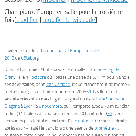
Champion d’Europe en salle pour la troisième
fois[
modifier
|
modifier le wikicode
]
Lavillenie lors des
Championnats d’Europe en salle
2013
de
Göteborg
Renaud Lavillenie débute sa saison en salle par le
meeting de
Granville
le
14 octobre
où il passe une barre de 5,71 m pour vaincre
ses adversaires, dont
Jean Galfione
, lequel franchit tout de même 5
mètres malgré sa retraite débutée en 2005
69
. Lavillenie est
ensuite présent au meeting d’inauguration de la
Halle Stéphane-
Diagana
à
Lyon
, le
8 novembre
, qu’il remporte avec 5,70 m sur élan
réduit (14 foulées de course au lieu des 20 habituelles)
70
. Deux
semaines plus tard, il est victime d’une
entorse
à la cheville droite
après avoir « [raté] le banc lors d’une séance de
pliométrie
» ;
toutefois, cette blessure ne l’empêche pas de suivre le planning