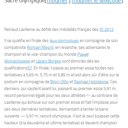
Sacre olympique[
modifier
|
modifier le wikicode
]
Renaud Lavillenie au défilé des médaillés français des
JO 2012
.
Il se qualifie en finale des
Jeux olympiques
en compagnie de son
compatriote
Romain Mesnil
, en revanche, ses adversaires le
champion et le vice-champion du monde
Paweł
Wojciechowski
et
Lázaro Borges
sont éliminés dès les
qualifications
57
. En finale, il passe au premier essai toutes ses
tentatives à 5,65 m, 5,75 m et 5,85 m et est alors sûr d’être sur le
podium en compagnie de
Björn Otto
et
Raphael Holzdeppe
. Ces
derniers, qui sautent avant lui, passent au premier essai 5,91 m,
record personnel égalé pour les deux athlètes-!- au contraire de
Lavillenie qui échoue sur son premier essai et fait l’impasse pour
ses deux dernières tentatives, demandant à tenter la barre
suivante — 5,97 m, record olympique. Il est le seul à passer cette
hauteur (à la deuxième et ultime tentative) et devient champion