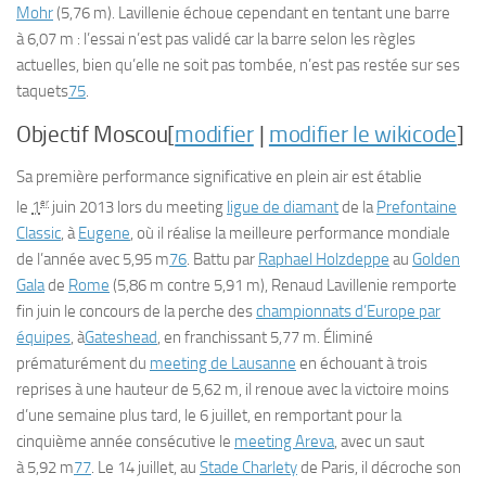
Mohr
(5,76 m). Lavillenie échoue cependant en tentant une barre
à 6,07 m : l’essai n’est pas validé car la barre selon les règles
actuelles, bien qu’elle ne soit pas tombée, n’est pas restée sur ses
taquets
75
.
Objectif Moscou[
modifier
|
modifier le wikicode
]
Sa première performance significative en plein air est établie
er
le
1
juin 2013 lors du meeting
ligue de diamant
de la
Prefontaine
Classic
, à
Eugene
, où il réalise la meilleure performance mondiale
de l’année avec 5,95 m
76
. Battu par
Raphael Holzdeppe
au
Golden
Gala
de
Rome
(5,86 m contre 5,91 m), Renaud Lavillenie remporte
fin juin le concours de la perche des
championnats d’Europe par
équipes
, à
Gateshead
, en franchissant 5,77 m. Éliminé
prématurément du
meeting de Lausanne
en échouant à trois
reprises à une hauteur de 5,62 m, il renoue avec la victoire moins
d’une semaine plus tard, le 6 juillet, en remportant pour la
cinquième année consécutive le
meeting Areva
, avec un saut
à 5,92 m
77
. Le 14 juillet, au
Stade Charlety
de Paris, il décroche son