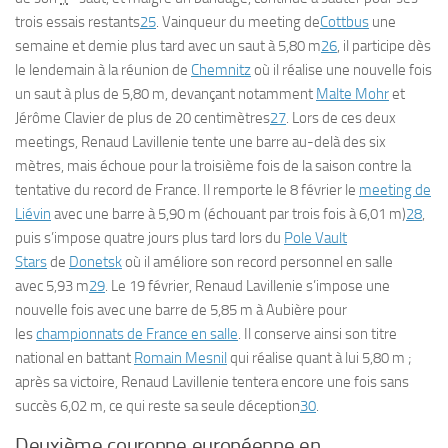
trois essais restants
25
. Vainqueur du meeting de
Cottbus
une
semaine et demie plus tard avec un saut à 5,80 m
26
, il participe dès
le lendemain à la réunion de
Chemnitz
où il réalise une nouvelle fois
un saut à plus de 5,80 m, devançant notamment
Malte Mohr
et
Jérôme Clavier de plus de 20 centimètres
27
. Lors de ces deux
meetings, Renaud Lavillenie tente une barre au-delà des six
mètres, mais échoue pour la troisième fois de la saison contre la
tentative du record de France. Il remporte le 8 février le
meeting de
Liévin
avec une barre à 5,90 m (échouant par trois fois à 6,01 m)
28
,
puis s’impose quatre jours plus tard lors du
Pole Vault
Stars
de
Donetsk
où il améliore son record personnel en salle
avec 5,93 m
29
. Le 19 février, Renaud Lavillenie s’impose une
nouvelle fois avec une barre de 5,85 m à Aubière pour
les
championnats de France en salle
. Il conserve ainsi son titre
national en battant
Romain Mesnil
qui réalise quant à lui 5,80 m ;
après sa victoire, Renaud Lavillenie tentera encore une fois sans
succès 6,02 m, ce qui reste sa seule déception
30
.
Deuxième couronne européenne en