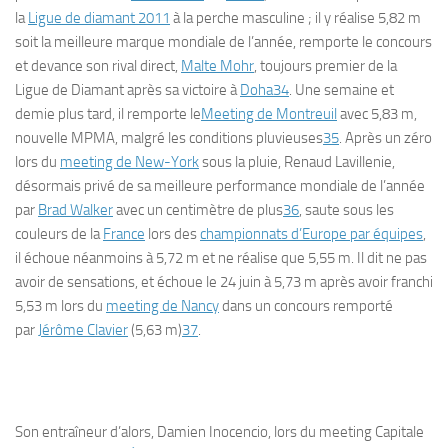
la
Ligue de diamant 2011
à la perche masculine ; il y réalise 5,82 m
soit la meilleure marque mondiale de l’année, remporte le concours
et devance son rival direct,
Malte Mohr
, toujours premier de la
Ligue de Diamant après sa victoire à
Doha
34
. Une semaine et
demie plus tard, il remporte le
Meeting de Montreuil
avec 5,83 m,
nouvelle MPMA, malgré les conditions pluvieuses
35
. Après un zéro
lors du
meeting de New-York
sous la pluie, Renaud Lavillenie,
désormais privé de sa meilleure performance mondiale de l’année
par
Brad Walker
avec un centimètre de plus
36
, saute sous les
couleurs de la
France
lors des
championnats d’Europe par équipes
,
il échoue néanmoins à 5,72 m et ne réalise que 5,55 m. Il dit ne pas
avoir de sensations, et échoue le 24 juin à 5,73 m après avoir franchi
5,53 m lors du
meeting de Nancy
dans un concours remporté
par
Jérôme Clavier
(5,63 m)
37
.
Son entraîneur d’alors, Damien Inocencio, lors du meeting Capitale