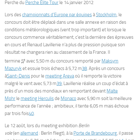
Perche du
Perche Élite Tour
le 14 janvier 2012
Lors des
championnats d’Europe par équipes
à
Stockholm
, le
concours doit être déplacé dans une salle annexe en raison des
conditions météorologiques (vent trop important) et lorsque le
concours commence véritablement, c’est la dernière des épreuves
en cours et Renaud Lavillenie n’a plus de pression puisque son
résultat ne changera rien au classement de la France. Il
e
termine
5
avec 5,50 m du concours remporté par
Maksym
Mazuryk
et essuie trois échecs à 5,72 m
38
. Après un concours
à
Saint-Denis
pour le
meeting Areva
où il remporte la victoire
malgré le vent avec 5,73 m
39
, Lavillenie réalise un coup d’éclat à
près d’un mois des mondiaux en remportant devant
Malte
Mohr
le
meeting Herculis
de
Monaco
avec 5,90 m soit la meilleure
performance de l’année ; ambitieux, il tente 6,05 m mais échoue
par trois fois
40
.
Le 12 août, lors du meeting exhibition
Berlin
vole
(en
allemand
: Berlin fliegt), à la
Porte de Brandebourg
, il passe