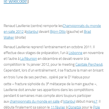
le wikicode
]
Renaud Lavillenie (centre) remporte les
Championnats du monde
en salle 2012
à
Istanbul
devant
Björn Otto
(gauche) et
Brad
Walker
(droite)
Renaud Lavillenie reprend l’entrainement en octobre 2011. Il
effectue deux stages de préparation, l’un à
Lisbonne
en novembre
et l’autre à
La Réunion
en décembre et devait revenir à la
compétition le 14 janvier 2012, pour le meeting
Capitale Perche
46
.
Cependant, lors d’un entraînement, il se fracture la main en brisant
r
en trois l’une de ses perches ; opéré par le D
Haloua pour
e
cette « fracture siphoïde du 3
métacarpe de la main gauche »,
Lavillenie doit annuler ses apparitions dans les compétitions
pendant 6 semaines mais compte alors toujours participer
aux
championnats du monde en salle
d’
Istanbul
début mars
47
. Il
débute finalement sa saison le
11 février
à
Donetsk
pour le
Pole