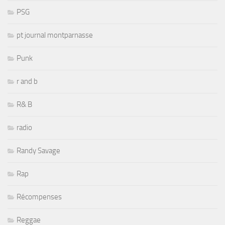
PSG
pt journal montparnasse
Punk
r and b
R& B
radio
Randy Savage
Rap
Récompenses
Reggae