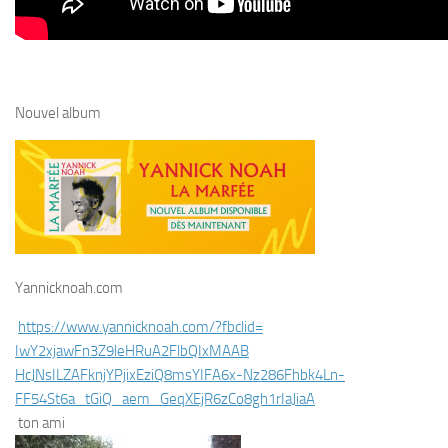
Nouvel album
Yannicknoah.com
https://www.yannicknoah.com/?
fbclid=
IwY2xjawFn3Z9leHRuA2FlbQIxMAAB
HcJNsILZAFknjYPjixEziQ8msYIFA6
x-Nz286Fhbk4Ln-
FF54St6a_tGiQ_
aem_GeqXEjR6zCo8gh1rIaJiaA
ton ami