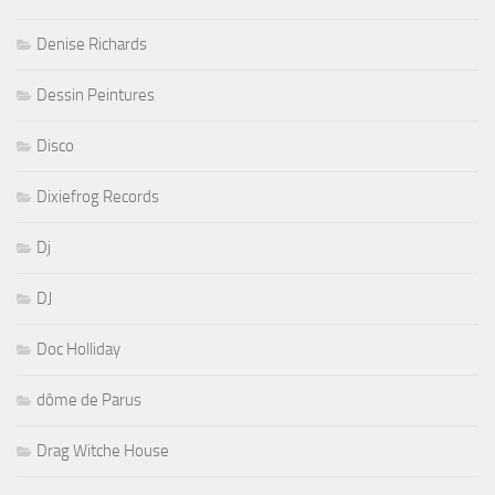
Denise Richards
Dessin Peintures
Disco
Dixiefrog Records
Dj
DJ
Doc Holliday
dôme de Parus
Drag Witche House