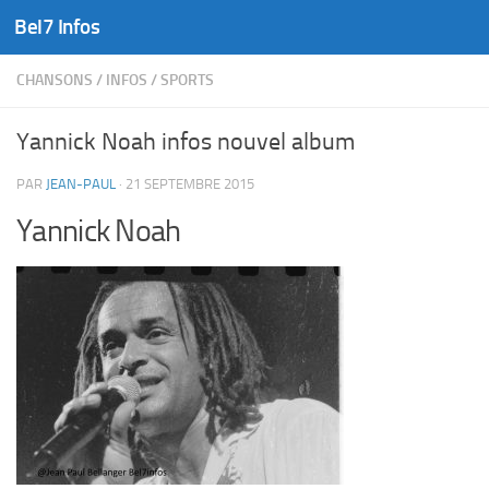
Bel7 Infos
Skip to content
CHANSONS
/
INFOS
/
SPORTS
Yannick Noah infos nouvel album
PAR
JEAN-PAUL
·
21 SEPTEMBRE 2015
Yannick Noah