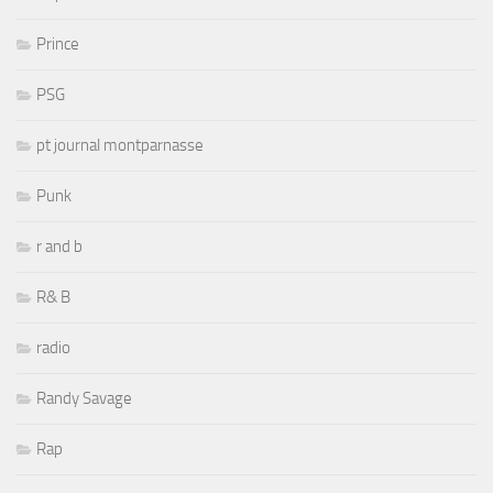
Prince
PSG
pt journal montparnasse
Punk
r and b
R& B
radio
Randy Savage
Rap