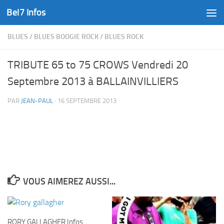
Bel7 Infos
Skip to content
BLUES
/
BLUES BOOGIE ROCK
/
BLUES ROCK
TRIBUTE 65 to 75 CROWS Vendredi 20
Septembre 2013 à BALLAINVILLIERS
PAR
JEAN-PAUL
·
16 SEPTEMBRE 2013
VOUS AIMEREZ AUSSI...
RORY GALLAGHER Infos