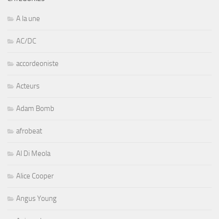
A la une
AC/DC
accordeoniste
Acteurs
Adam Bomb
afrobeat
Al Di Meola
Alice Cooper
Angus Young