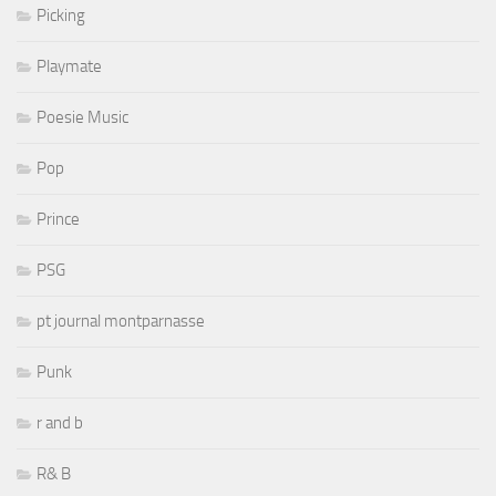
Picking
Playmate
Poesie Music
Pop
Prince
PSG
pt journal montparnasse
Punk
r and b
R& B