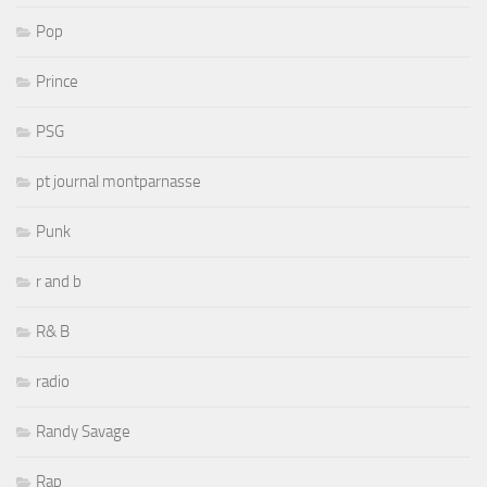
Pop
Prince
PSG
pt journal montparnasse
Punk
r and b
R& B
radio
Randy Savage
Rap