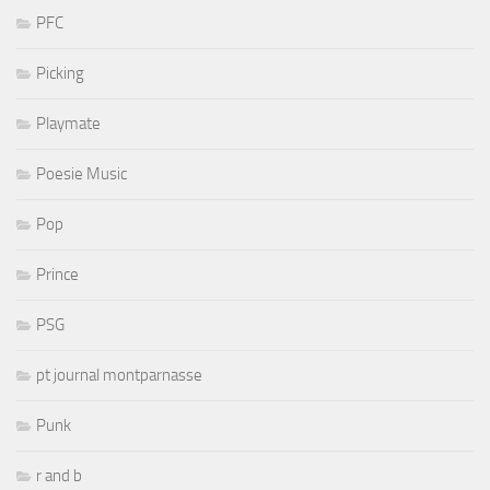
PFC
Picking
Playmate
Poesie Music
Pop
Prince
PSG
pt journal montparnasse
Punk
r and b