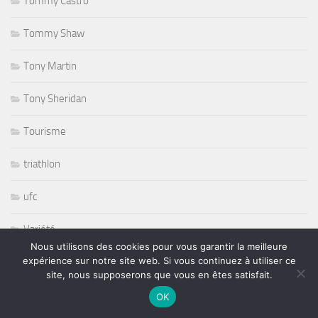
Tommy Castro
Tommy Shaw
Tony Martin
Tony Sheridan
Tourisme
triathlon
ufc
Variété
Nous utilisons des cookies pour vous garantir la meilleure
expérience sur notre site web. Si vous continuez à utiliser ce
volley ball
site, nous supposerons que vous en êtes satisfait.
Whisbone Ash
OK