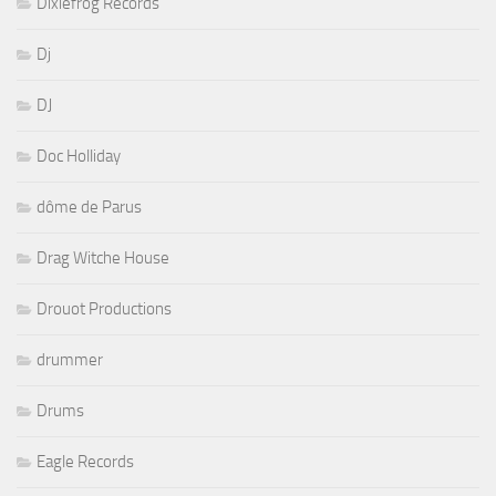
Dixiefrog Records
Dj
DJ
Doc Holliday
dôme de Parus
Drag Witche House
Drouot Productions
drummer
Drums
Eagle Records