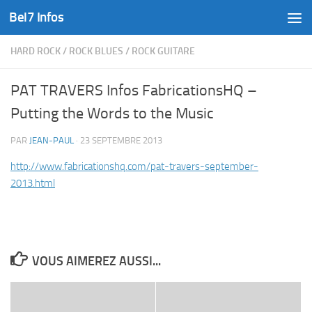
Bel7 Infos
Skip to content
HARD ROCK
/
ROCK BLUES
/
ROCK GUITARE
PAT TRAVERS Infos FabricationsHQ –
Putting the Words to the Music
PAR
JEAN-PAUL
·
23 SEPTEMBRE 2013
http://www.fabricationshq.com/pat-travers-september-
2013.html
VOUS AIMEREZ AUSSI...