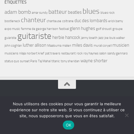
ÉTIQUETTES
blues
batteur
adam bomb
beatles
amar sundy
blues rock
chanteur
duc des lombards
bootleneck
chanteuse
coltrane
erick bamy
glenn hughes
expo music
femme de george harrison
festival
golf drouot
groupe
guitariste
herbie hancock
guiariste
janny loseth
jazz
joe louis walker
luther allison
miles davis
musicien
john coghlan
Maalouma
malien
murali coryell
musiciens
nilaja
norbert krief
pat travers
restaurant
rock
roy haynes
salon
sandy gennaro
wayne shorter
status quo
sunset Paris
Taj Mahal
titanic
tony sheridan
Bel7 Infos © 2026. Tous droits réservés.
Nous utilisons des cookies pour vous garantir la meilleure
Fièrement propulsé par
- Conçu par
Thème Hueman
expérience sur notre site web. Si vous continuez à utiliser ce
site, nous supposerons que vous en êtes satisfait.
OK