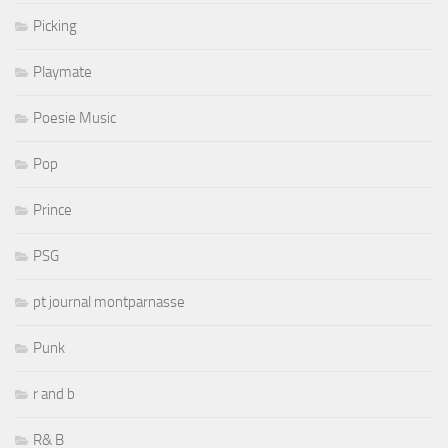
Picking
Playmate
Poesie Music
Pop
Prince
PSG
pt journal montparnasse
Punk
r and b
R& B