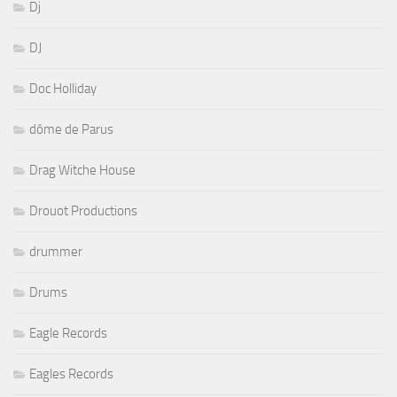
Dj
DJ
Doc Holliday
dôme de Parus
Drag Witche House
Drouot Productions
drummer
Drums
Eagle Records
Eagles Records