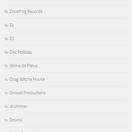
Dixiefrog Records
Dj
DJ
Doc Holliday
dôme de Parus
Drag Witche House
Drouot Productions
drummer
Drums