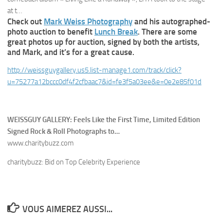
at t…
Check out
Mark Weiss Photography
and his autographed-
photo auction to benefit
Lunch Break
. There are some
great photos up for auction, signed by both the artists,
and Mark, and it’s for a great cause.
http://
weissguygallery.us5.list-manage
1.com/track/
click?
u=75277a12bccc0df4f2cfbaa
c7&id=fe3f5a03ee&e=0e2e85f01d
WEISSGUY GALLERY: Feels Like the First Time, Limited Edition
Signed Rock & Roll Photographs to…
www.charitybuzz.com
charitybuzz: Bid on Top Celebrity Experience
VOUS AIMEREZ AUSSI...