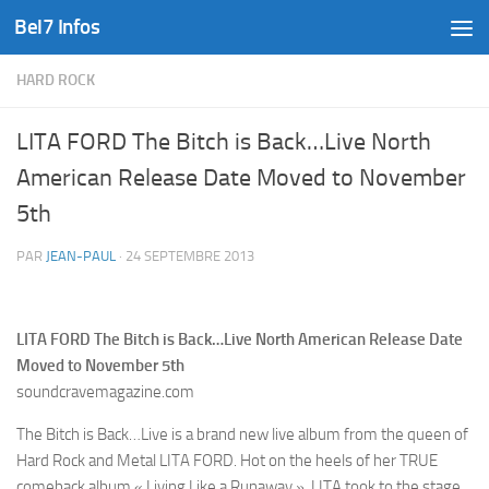
Bel7 Infos
Skip to content
HARD ROCK
LITA FORD The Bitch is Back…Live North
American Release Date Moved to November
5th
PAR
JEAN-PAUL
·
24 SEPTEMBRE 2013
LITA FORD The Bitch is Back…Live North American Release Date
Moved to November 5th
soundcravemagazine.com
The Bitch is Back…Live is a brand new live album from the queen of
Hard Rock and Metal LITA FORD. Hot on the heels of her TRUE
comeback album « Living Like a Runaway », LITA took to the stage