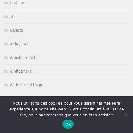
triathlon
ufc
Variété
volley ball
Whisbone Ash
Whitesnake
Widespread Panic
World
Nous utilisons des cookies pour vous garantir la meilleure
expérience sur notre site web. Si vous continuez à utiliser ce
Wursel
site, nous supposerons que vous en êtes satisfait.
OK
Wynton Marsalis