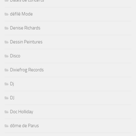
Dates de concerts
défilé Mode
Denise Richards
Dessin Peintures
Disco
Dixiefrog Records
Dj
DJ
Doc Holliday
dôme de Parus