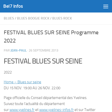
Bel7 Infos
Skip to content
BLUES
/
BLUES BOOGIE ROCK
/
BLUES ROCK
FESTIVAL BLUES SUR SEINE Programme
2022
PAR
JEAN-PAUL
·
26 SEPTEMBRE 2013
FESTIVAL BLUES SUR SEINE
2022
Home – Blues sur seine
DU 15 NOV. 19:00 AU 26 NOV. 22:00
Page officielle du Conseil départemental des Yvelines.
Suivez toute l’actualité du département
sur
www.yvelines.fr
et
www.yvelines-infos.fr
et sur Twitter