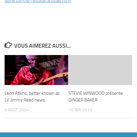
seine.com/le-festival/artistes.html
VOUS AIMEREZ AUSSI...
Leon Atkins, better known as
STEVIE WINWOOD présente
Lil’ Jimmy Reed news
GINGER BAKER
6 AOÛT 2024
15 MAI 2013