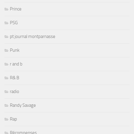
Prince
PSG
pt journal montparnasse
Punk
r and b
R& B
radio
Randy Savage
Rap
Récompenses