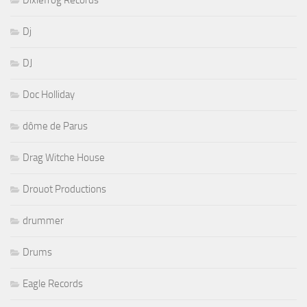
Dixiefrog Records
Dj
DJ
Doc Holliday
dôme de Parus
Drag Witche House
Drouot Productions
drummer
Drums
Eagle Records