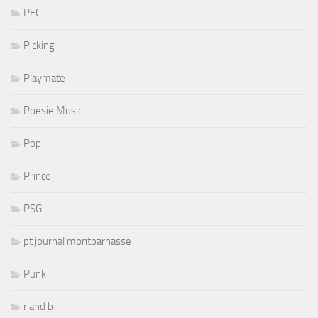
PFC
Picking
Playmate
Poesie Music
Pop
Prince
PSG
pt journal montparnasse
Punk
r and b