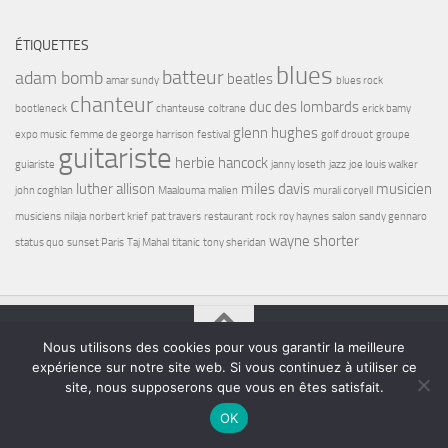
ÉTIQUETTES
blues
batteur
adam bomb
beatles
amar sundy
blues rock
chanteur
duc des lombards
bootleneck
chanteuse
coltrane
erick bamy
glenn hughes
expo music
femme de george harrison
festival
golf drouot
groupe
guitariste
herbie hancock
guiariste
janny loseth
jazz
joe louis walker
luther allison
miles davis
musicien
john coghlan
Maalouma
malien
murali coryell
musiciens
nilaja
norbert krief
pat travers
restaurant
rock
roy haynes
salon
sandy gennaro
wayne shorter
status quo
sunset Paris
Taj Mahal
titanic
tony sheridan
Nous utilisons des cookies pour vous garantir la meilleure
Bel7 Infos © 2026. Tous droits réservés.
expérience sur notre site web. Si vous continuez à utiliser ce
site, nous supposerons que vous en êtes satisfait.
Fièrement propulsé par
- Conçu par
Thème Hueman
OK