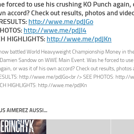
e forced to use his crushing KO Punch again, o
wn accord? Check out results, photos and vide
 RESULTS:
http://wwe.me/pdJGo
PHOTOS:
http://wwe.me/pdJI4
H HIGHLIGHTS:
http://wwe.me/pdJKn
S AIMEREZ AUSSI...