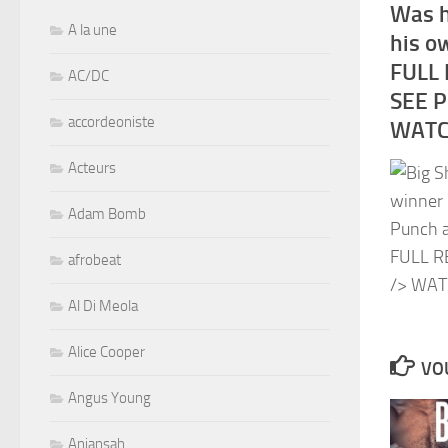
Was h
A la une
his o
FULL
AC/DC
SEE 
accordeoniste
WATC
Acteurs
Adam Bomb
afrobeat
Al Di Meola
Alice Cooper
VOU
Angus Young
Aniansah