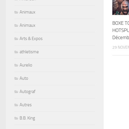
Animaux
BOXE 
Animaux
HOTSPU
Décemb
Arts & Expos
29 NOVE
athletisme
Aurelio
Auto
Autograf
Autres
B.B. King