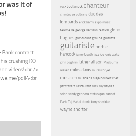
r was it of
chanteur
rock bootleneck
os!
duc des
chanteuse
coltrane
lombards
erick bamy
expo music
glenn
femme de george harrison
festival
hughes
golf drouot
groupe
guiariste
guitariste
herbie
hancock
janny loseth
jazz
joe louis walker
luther allison
john coghlan
Maalouma
miles davis
malien
murali coryell
musicien
musiciens
nilaja
norbert krief
pat travers
restaurant
rock
roy haynes
salon
sandy gennaro
status quo
sunset
Paris
Taj Mahal
titanic
tony sheridan
wayne shorter