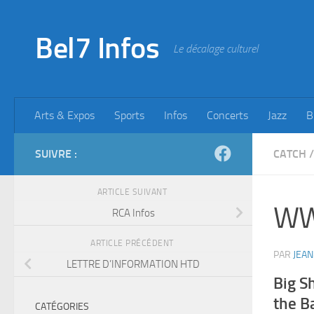
Skip to content
Bel7 Infos
Le décalage culturel
Arts & Expos
Sports
Infos
Concerts
Jazz
B
SUIVRE :
CATCH
/
ARTICLE SUIVANT
WW
RCA Infos
ARTICLE PRÉCÉDENT
PAR
JEAN
LETTRE D’INFORMATION HTD
Big S
the B
CATÉGORIES