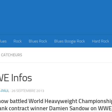
lues
Rock
Blues Rock
Blues Boogie Rock
Hard Rock
CATCHEURS
E Infos
-PAUL
·
26 SEPTEMBRE 2013
how battled World Heavyweight Championshi
ank contract winner Damien Sandow on WWE