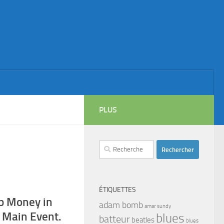
PLUS
Rechercher :
ÉTIQUETTES
p Money in
adam bomb
amar sundy
 Main Event.
blues
batteur
beatles
blues