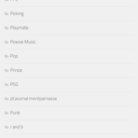
Picking
Playmate
Poesie Music
Pop
Prince
PSG
pt journal montparnasse
Punk
r and b