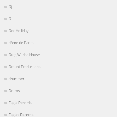
Dj
DJ
Doc Holliday
dôme de Parus
Drag Witche House
Drouot Productions
drummer
Drums
Eagle Records
Eagles Records