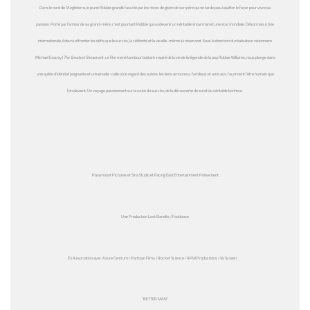
Dans le nord de l’Angleterre, le jeune Robbie grandit fasciné par les rêves de gloire de son père qui ne tarde pas à quitter le foyer pour vivre sa
passion. Porté par l’amour de sa grand-mère, c’est pourtant Robbie qui va devenir un véritable showman et une star mondiale. Désormais icône
internationale, il devra affronter les défis que le succès, la célébrité et la vie elle-même lui réservent. Sous la direction du réalisateur visionnaire
Michael Gracey (
The Greatest Showman
), ce film mené tambour battant inspiré de la vie de la légende de la pop Robbie Williams, nous plonge dans
une quête d’identité poignante et universelle : celle où le regard des autres, les liens amoureux, familiaux et amicaux, façonnent l’être humain que
l’on devient. Un voyage passionnant sur la route du succès, de la découverte de soi et du véritable bonheur.
Paramount Pictures et Sina Studio et Facing East Entertainment Présentent
Une Production Lost Bandits / Footloose
En Association avec Azure Centrum / Partizan Films / Rocket Science / RPW Productions / VicScreen
“BETTER MAN”