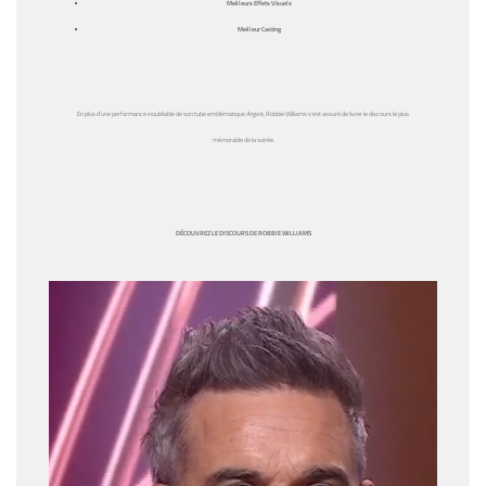
Meilleurs Effets Visuels
Meilleur Casting
En plus d’une performance inoubliable de son tube emblématique
Angels
, Robbie Williams s’est assuré de livrer le discours le plus
mémorable de la soirée.
DÉCOUVREZ LE DISCOURS DE ROBBIE WILLIAMS