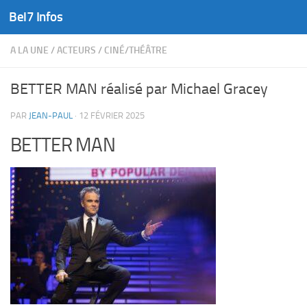
Bel7 Infos
Skip to content
A LA UNE
/
ACTEURS
/
CINÉ/THÉÂTRE
BETTER MAN réalisé par Michael Gracey
PAR
JEAN-PAUL
·
12 FÉVRIER 2025
BETTER MAN