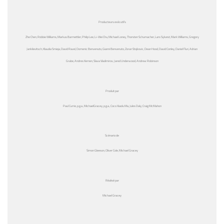
Producteurs exécutifs
Zhe Chen, Robbie Williams, Markus Barmettler, Philip Lee, Li-Wei Chu, Michael Loney, Thorsten Schumacher, Lars Sylvest, Mark Williams, Gregory
Jankilevitsch, Klaudia Smieja, David Ravel, Domenic Benvenuto, Gianni Benvenuto, Zoran Stojkovic, Dean Hood, David Conley, Daniel Fluri, Adrian
Grabe, Andres Kernen, Slava Vladimirov, Jared Underwood, Andrew Robinson
Produit par
Paul Currie, p.g.a., MichaelGracey, p.g.a., Coco Xiaolu Ma, Jules Daly, Craig McMahon
Scénario de
Simon Gleeson, Oliver Cole, Michael Gracey
Réalisé par
Michael Gracey