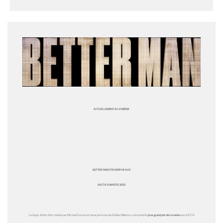
ACTUELLEMENT AU CINÉMA
BETTER MAN TRIOMPHE AUX
AACTA AWARDS 2025
Le biopic
Better Man
, réalisé par Michael Gracey et retraçant la vie de Robbie Williams, a remporté le
plus grand prix de la soirée
aux AACTA