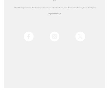
Avec
Robbie Williams, Jonno Davies, Steve Pemberton, Damon Herriman, Raechelle Banno, Alison Steadman, Kate Mulvaney, Frazer Hadfield, Tom
Budge, Anthony Hayes