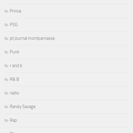
Prince
PSG
pt journal montparnasse
Punk
r and b
R& B
radio
Randy Savage
Rap