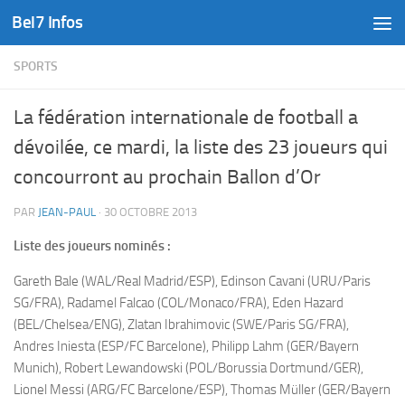
Bel7 Infos
Skip to content
SPORTS
La fédération internationale de football a
dévoilée, ce mardi, la liste des 23 joueurs qui
concourront au prochain Ballon d’Or
PAR
JEAN-PAUL
·
30 OCTOBRE 2013
Liste des joueurs nominés :
Gareth Bale (WAL/Real Madrid/ESP), Edinson Cavani (URU/Paris
SG/FRA), Radamel Falcao (COL/Monaco/FRA), Eden Hazard
(BEL/Chelsea/ENG), Zlatan Ibrahimovic (SWE/Paris SG/FRA),
Andres Iniesta (ESP/FC Barcelone), Philipp Lahm (GER/Bayern
Munich), Robert Lewandowski (POL/Borussia Dortmund/GER),
Lionel Messi (ARG/FC Barcelone/ESP), Thomas Müller (GER/Bayern