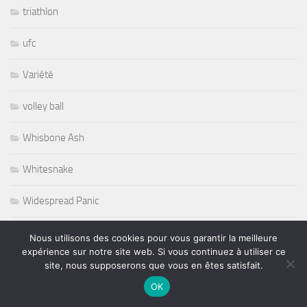
triathlon
ufc
Variété
volley ball
Whisbone Ash
Whitesnake
Widespread Panic
World
Nous utilisons des cookies pour vous garantir la meilleure
expérience sur notre site web. Si vous continuez à utiliser ce
Wursel
site, nous supposerons que vous en êtes satisfait.
OK
Wynton Marsalis