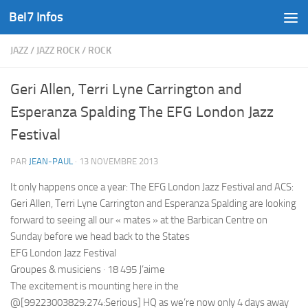
Bel7 Infos
Skip to content
JAZZ
/
JAZZ ROCK
/
ROCK
Geri Allen, Terri Lyne Carrington and
Esperanza Spalding The EFG London Jazz
Festival
PAR
JEAN-PAUL
·
13 NOVEMBRE 2013
It only happens once a year: The EFG London Jazz Festival and ACS:
Geri Allen, Terri Lyne Carrington and Esperanza Spalding are looking
forward to seeing all our « mates » at the Barbican Centre on
Sunday before we head back to the States
EFG London Jazz Festival
Groupes & musiciens · 18 495 J’aime
The excitement is mounting here in the
@[99223003829:274:Serious] HQ as we’re now only 4 days away