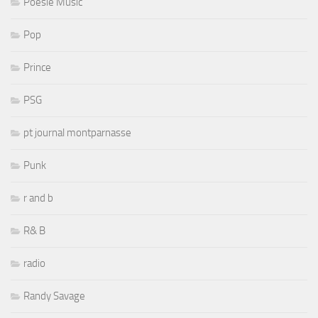
Poesie Music
Pop
Prince
PSG
pt journal montparnasse
Punk
r and b
R& B
radio
Randy Savage