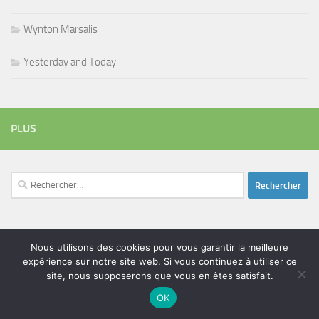
Wynton Marsalis
Yesterday and Today
PLUS
Rechercher :
ÉTIQUETTES
Nous utilisons des cookies pour vous garantir la meilleure
blues
expérience sur notre site web. Si vous continuez à utiliser ce
batteur
adam bomb
beatles
amar sundy
blues rock
site, nous supposerons que vous en êtes satisfait.
chanteur
duc des lombards
bootleneck
chanteuse
coltrane
erick bamy
OK
glenn hughes
expo music
femme de george harrison
festival
golf drouot
groupe