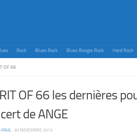
lues
Rock
Blues Rock
Blues Boogie Rock
Hard Rock
IT OF 66
RIT OF 66 les dernières pou
cert de ANGE
-PAUL
·
30 NOVEMBRE 2013