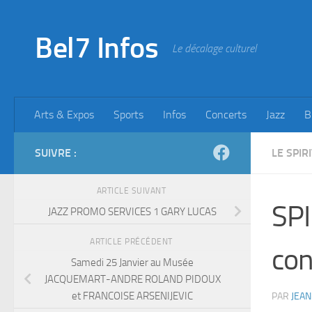
Skip to content
Bel7 Infos
Le décalage culturel
Arts & Expos
Sports
Infos
Concerts
Jazz
B
SUIVRE :
LE SPIR
ARTICLE SUIVANT
SPI
JAZZ PROMO SERVICES 1 GARY LUCAS
ARTICLE PRÉCÉDENT
con
Samedi 25 Janvier au Musée
JACQUEMART-ANDRE ROLAND PIDOUX
et FRANCOISE ARSENIJEVIC
PAR
JEAN