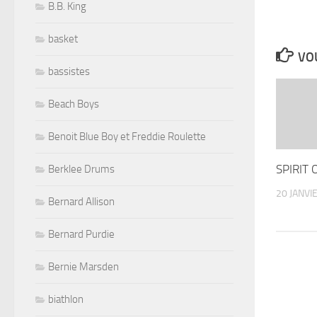
B.B. King
basket
VOU
bassistes
Beach Boys
Benoit Blue Boy et Freddie Roulette
SPIRIT 
Berklee Drums
20 JANVI
Bernard Allison
Bernard Purdie
Bernie Marsden
biathlon