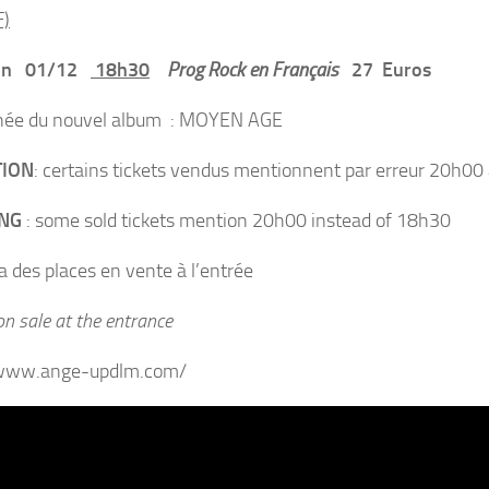
F)
un 01/12
18h30
Prog Rock en Français
27 Euros
rnée du nouvel album : MOYEN AGE
TION
: certains tickets vendus mentionnent par erreur 20h00
NG
: some sold tickets mention 20h00 instead of 18h30
ra des places en vente à l’entrée
on sale at the entrance
/www.ange-updlm.com/