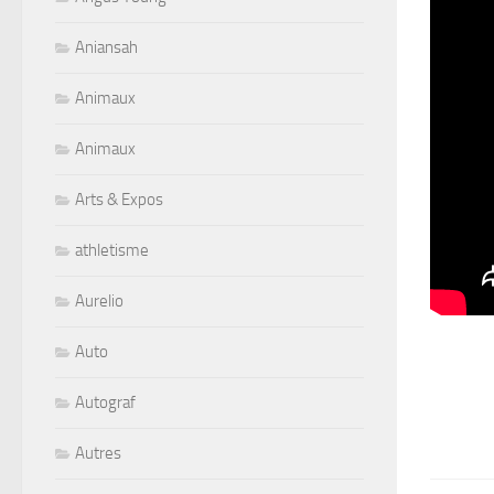
Aniansah
Animaux
Animaux
Arts & Expos
athletisme
Aurelio
Auto
Autograf
Autres