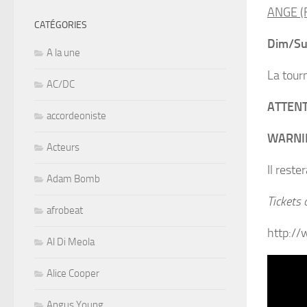
ANGE
(
CATÉGORIES
Dim/S
A la une
La tou
AC/DC
ATTEN
accordeoniste
WARNI
Acteurs
Il reste
Adam Bomb
Tickets 
afrobeat
http:/
Al Di Meola
Alice Cooper
Angus Young