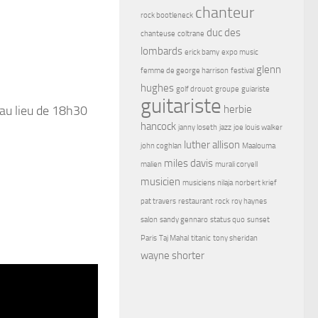
chanteur
rock bootleneck
duc des
chanteuse
coltrane
lombards
erick bamy
expo music
glenn
femme de george harrison
festival
hughes
golf drouot
groupe
guiariste
guitariste
 au lieu de 18h30
herbie
hancock
janny loseth
jazz
joe louis walker
luther allison
john coghlan
Maalouma
miles davis
malien
murali coryell
musicien
musiciens
nilaja
norbert krief
pat travers
restaurant
rock
roy haynes
salon
sandy gennaro
status quo
sunset
Paris
Taj Mahal
titanic
tony sheridan
wayne shorter