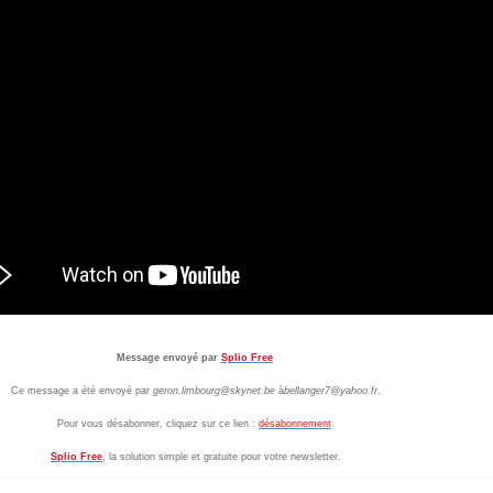
Message envoyé par
Splio Free
Ce message a été envoyé par
geron.limbourg@skynet.be
à
bellanger7@yahoo.fr
.
Pour vous désabonner, cliquez sur ce lien :
désabonnement
.
Splio Free
, la solution simple et gratuite pour votre newsletter.