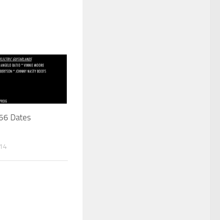
 66 Dates
14