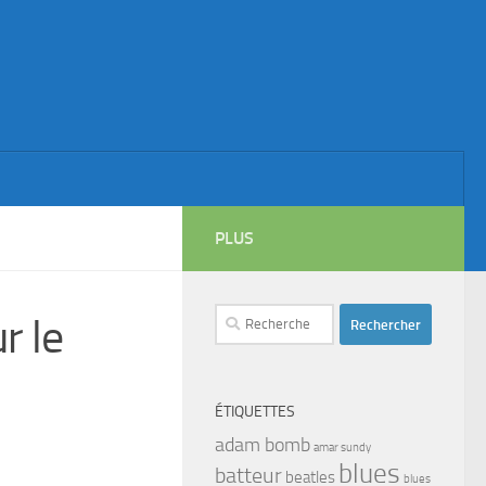
PLUS
Rechercher :
r le
ÉTIQUETTES
adam bomb
amar sundy
blues
batteur
beatles
blues