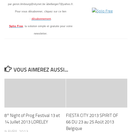
par
geron.limbourg@skynet.be
à
bellanger7@yahoo.fr
.
Pour vous désabonner, cliquez sur ce lien
:
désabonnement
.
Splio Free
, la solution simple et gratuite pour votre
newsletter.
VOUS AIMEREZ AUSSI...
8° Night of Prog Festival 13 et
FIESTA CITY 2013 SPIRIT OF
14 Juillet 2013 LORELEY
66 DU 23 au 25 Août 2013
Belgique
9 AVRIL 2013