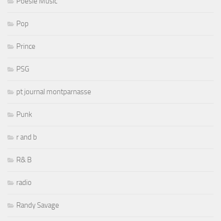
Poesie Music
Pop
Prince
PSG
pt journal montparnasse
Punk
r and b
R& B
radio
Randy Savage