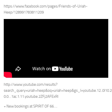
https://www.facebook.com/pages/Friends-of-Uriah-
Heep/128991783811209
http://www.youtube.com/results?
search_query=uriah+heep&oq=uriah+heep&gs_l=youtube.12..0l10.209
0.0…1ac.1.11.youtube.2ZFj2AFExRI
+ New bookings at SPIRIT OF 66….