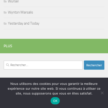
Wursel
Wynton Marsalis
Yesterday and Today
PLUS
Rechercher :
Nous utilisons des cookies pour vous garantir la meilleure
ÉTIQUETTES
expérience sur notre site web. Si vous continuez à utiliser ce
blues
batteur
adam bomb
beatles
site, nous supposerons que vous en êtes satisfait.
amar sundy
blues rock
chanteur
duc des lombards
bootleneck
chanteuse
coltrane
erick bamy
OK
glenn hughes
expo music
femme de george harrison
festival
golf drouot
groupe