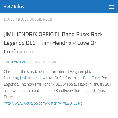
Bel7 Infos
Skip to content
BLUES
/
BLUES BOOGIE ROCK
JIMI HENDRIX OFFICIEL Band Fuse: Rock
Legends DLC – Jimi Hendrix « Love Or
Confusion »
PAR
JEAN-PAUL
·
21 DÉCEMBRE 2013
Check out the sneak peak of the interactive game play
featuring
Jimi Hendrix
‘s « Love Or Confusion » in
BandFuse
: Rock
Legends. The new Jimi Hendrix DLC will be available in January 2014
as downloadable content in the BandFuse: Rock Legends Music
Store.
http://www.youtube.com/watch?v=XLBOjjLZiKo