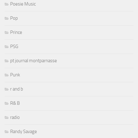
Poesie Music
Pop
Prince
PSG
pt journal montparnasse
Punk
r and b
R& B
radio
Randy Savage