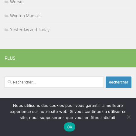
Wursel
Wynton Marsalis
Yesterday and Today
PLUS
Rechercher :
Nous utilisons des cookies pour vous garantir la meilleure
ÉTIQUETTES
expérience sur notre site web. Si vous continuez à utiliser ce
blues
batteur
adam bomb
beatles
site, nous supposerons que vous en êtes satisfait.
amar sundy
blues rock
chanteur
duc des lombards
bootleneck
chanteuse
coltrane
erick bamy
OK
glenn hughes
expo music
femme de george harrison
festival
golf drouot
groupe