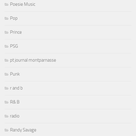
Poesie Music
Pop
Prince
PSG
pt journal montparnasse
Punk
r and b
R& B
radio
Randy Savage