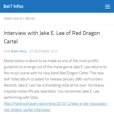
Bel7 Infos
Skip to content
HARD ROCK
/
INFOS
Interview with Jake E. Lee of Red Dragon
Cartel
PAR
JEAN-PAUL
·
23 DÉCEMBRE 2013
Metal history is about to be made as one of the most prolific
guitarists to emerge out of the metal genre Jake E. Lee returns to
the music scene with his new band Red Dragon Cartel. The new
self-titled album is slated for release January 28th via Frontiers
Records. Jake E. Lee has a shredding style all his own. His bluesy
inspired metal riffs are relentless. You remember Jake E. Lee
performing with Ozzy
http://hardrockhaven.net/online/2013/12/jake-e-lee-discusses-
red-dragon-cartel-interview/