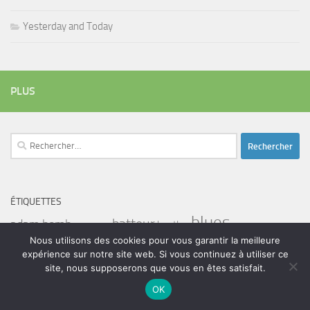
Yesterday and Today
PLUS
Rechercher :
ÉTIQUETTES
blues
batteur
adam bomb
beatles
amar sundy
blues rock
chanteur
Nous utilisons des cookies pour vous garantir la meilleure
duc des lombards
bootleneck
chanteuse
coltrane
erick bamy
expérience sur notre site web. Si vous continuez à utiliser ce
glenn hughes
expo music
femme de george harrison
festival
golf drouot
groupe
site, nous supposerons que vous en êtes satisfait.
guitariste
herbie hancock
guiariste
janny loseth
jazz
joe louis walker
OK
luther allison
miles davis
musicien
john coghlan
Maalouma
malien
murali coryell