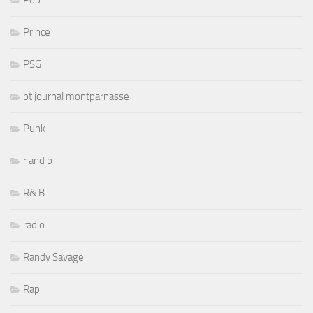
Pop
Prince
PSG
pt journal montparnasse
Punk
r and b
R& B
radio
Randy Savage
Rap