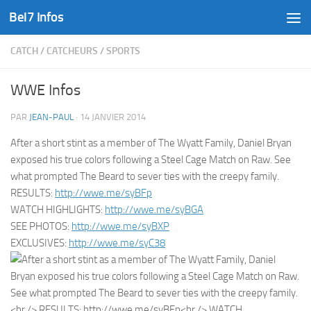
Bel7 Infos
Skip to content
CATCH
/
CATCHEURS
/
SPORTS
WWE Infos
PAR
JEAN-PAUL
·
14 JANVIER 2014
After a short stint as a member of The Wyatt Family, Daniel Bryan
exposed his true colors following a Steel Cage Match on Raw. See
what prompted The Beard to sever ties with the creepy family.
RESULTS:
http://wwe.me/syBFp
WATCH HIGHLIGHTS:
http://wwe.me/syBGA
SEE PHOTOS:
http://wwe.me/syBXP
EXCLUSIVES:
http://wwe.me/syC38