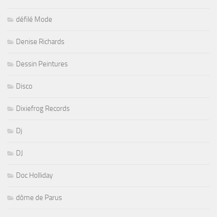
défilé Mode
Denise Richards
Dessin Peintures
Disco
Dixiefrog Records
Dj
DJ
Doc Holliday
dôme de Parus