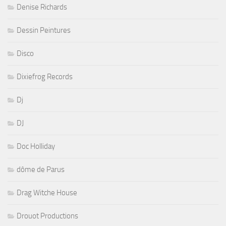
Denise Richards
Dessin Peintures
Disco
Dixiefrog Records
Dj
DJ
Doc Holliday
dôme de Parus
Drag Witche House
Drouot Productions