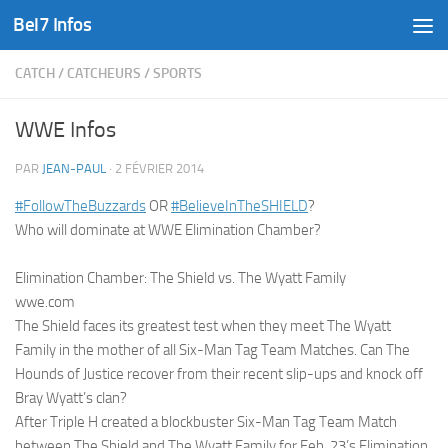
Bel7 Infos
Skip to content
CATCH
/
CATCHEURS
/
SPORTS
WWE Infos
PAR
JEAN-PAUL
·
2 FÉVRIER 2014
‪#‎FollowTheBuzzards‬
OR
‪#‎BelieveInTheSHIELD‬
?
Who will dominate at WWE Elimination Chamber?
Elimination Chamber: The Shield vs. The Wyatt Family
wwe.com
The Shield faces its greatest test when they meet The Wyatt
Family in the mother of all Six-Man Tag Team Matches. Can The
Hounds of Justice recover from their recent slip-ups and knock off
Bray Wyatt’s clan?
After Triple H created a blockbuster Six-Man Tag Team Match
between The Shield and The Wyatt Family for Feb. 23’s Elimination