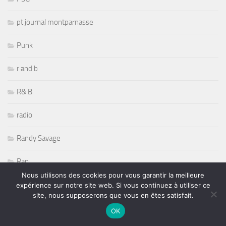
pt journal montparnasse
Punk
r and b
R& B
radio
Randy Savage
Rap
Nous utilisons des cookies pour vous garantir la meilleure
Récompenses
expérience sur notre site web. Si vous continuez à utiliser ce
site, nous supposerons que vous en êtes satisfait.
Reggae
OK