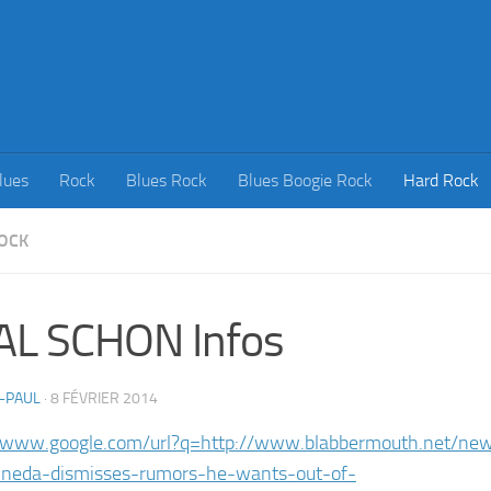
lues
Rock
Blues Rock
Blues Boogie Rock
Hard Rock
OCK
AL SCHON Infos
-PAUL
·
8 FÉVRIER 2014
//www.google.com/url?q=http://www.blabbermouth.net/new
pineda-dismisses-rumors-he-wants-out-of-