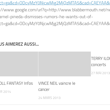
&ct=ga&cd=ODcyMzY0NjcwMjg2MjQzMTA5&cad=CAEYAA&
S AIMEREZ AUSSI...
TERRY ILO
concerts
27 MAI 2013
OLL FANTASY Infos
VINCE NEIL vaincre le
cancer
ER 2014
24 MARS 2013