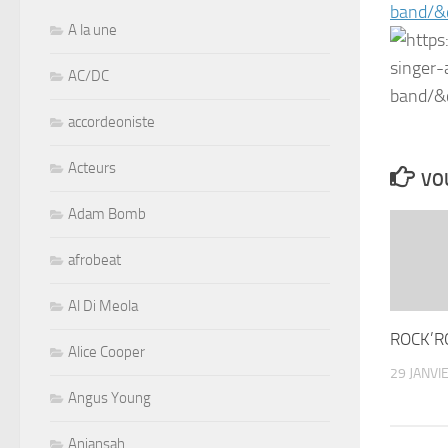
band/
A la une
AC/DC
accordeoniste
Acteurs
VOU
Adam Bomb
afrobeat
Al Di Meola
ROCK’R
Alice Cooper
29 JANVI
Angus Young
Aniansah