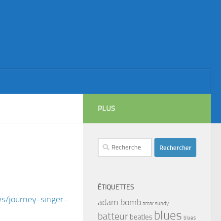
PLUS
Rechercher :
ÉTIQUETTES
s/journey-singer-
adam bomb
amar sundy
blues
batteur
beatles
blues