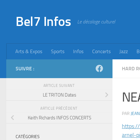
Skip to content
Bel7 Infos
Le décalage culturel
Arts & Expos
Sports
Infos
Concerts
Jazz
B
SUIVRE :
HARD R
ARTICLE SUIVANT
NE
LE TRITON Dates
ARTICLE PRÉCÉDENT
PAR
JEAN
Keith Richards INFOS CONCERTS
https:
arnel-
CATÉGORIES