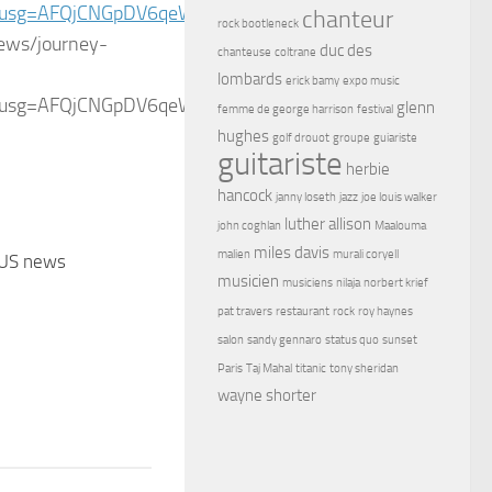
usg=AFQjCNGpDV6qeWUDz0dANtz_ZMgt16s9AA
chanteur
rock bootleneck
duc des
chanteuse
coltrane
lombards
erick bamy
expo music
glenn
femme de george harrison
festival
hughes
golf drouot
groupe
guiariste
guitariste
herbie
hancock
janny loseth
jazz
joe louis walker
luther allison
john coghlan
Maalouma
miles davis
malien
murali coryell
US news
musicien
musiciens
nilaja
norbert krief
pat travers
restaurant
rock
roy haynes
salon
sandy gennaro
status quo
sunset
Paris
Taj Mahal
titanic
tony sheridan
wayne shorter