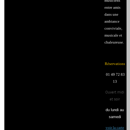
musiciens
entre amis
dans une
ambiance
conviviale,
musicale et
chaleureuse.
Réservations
01 49 72 83
13
Ouvert midi
et soir
du lundi au
samedi
voir la carte