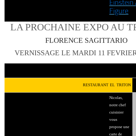
Einstein
Figure
LA PROCHAINE EXPO AU T
FLORENCE SAGITTARIO
VERNISSAGE LE MARDI 11 FEVRIER
a
aaaaaaaaaaaaaaaaaaaaaaaaaaaaaaa
aaaaaa
RESTAURANT
a
EL
a
TRITON
Nicolas,
notre chef
cuisinier
vous
propose une
carte de