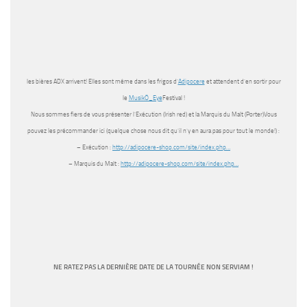
les bières ADX arrivent! Elles sont même dans les frigos d’
Adipocere
et attendent d’en sortir pour
le
MusikÖ_Eye
Festival !
Nous sommes fiers de vous présenter l’Exécution (Irish red) et la Marquis du Malt (Porter)Vous
pouvez les précommander ici (quelque chose nous dit qu’il n’y en aura pas pour tout le monde!) :
– Exécution :
http://adipocere-shop.com/
site/index.php…
– Marquis du Malt :
http://adipocere-shop.com/
site/index.php…
NE RATEZ PAS LA DERNIÈRE DATE DE LA TOURNÉE NON SERVIAM !