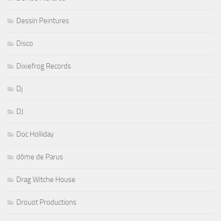
Dessin Peintures
Disco
Dixiefrog Records
Dj
DJ
Doc Holliday
dôme de Parus
Drag Witche House
Drouot Productions