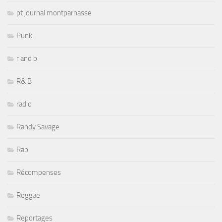
pt journal montparnasse
Punk
r and b
R& B
radio
Randy Savage
Rap
Récompenses
Reggae
Reportages