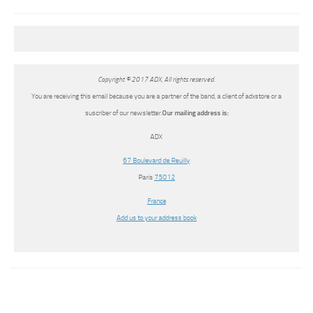
Copyright © 2017 ADX, All rights reserved.
You are receiving this email because you are a partner of the band, a client of adxstore or a
suscriber of our newsletter.
Our mailing address is:
ADX
67 Boulevard de Reuilly
Paris
75012
France
Add us to your address book