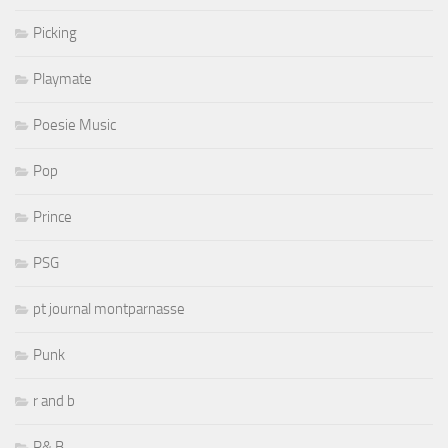
Picking
Playmate
Poesie Music
Pop
Prince
PSG
pt journal montparnasse
Punk
r and b
R& B