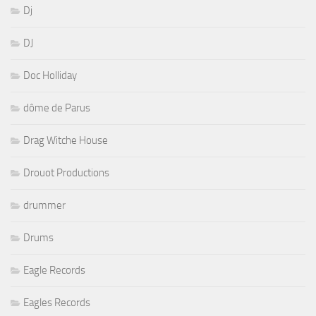
Dj
DJ
Doc Holliday
dôme de Parus
Drag Witche House
Drouot Productions
drummer
Drums
Eagle Records
Eagles Records