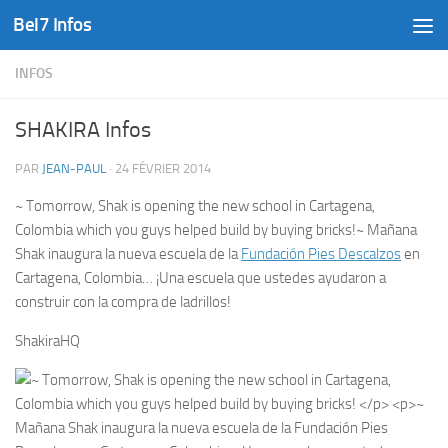
Bel7 Infos
Skip to content
INFOS
SHAKIRA Infos
PAR
JEAN-PAUL
·
24 FÉVRIER 2014
~ Tomorrow, Shak is opening the new school in Cartagena,
Colombia which you guys helped build by buying bricks!~ Mañana
Shak inaugura la nueva escuela de la
Fundación Pies Descalzos
en
Cartagena, Colombia… ¡Una escuela que ustedes ayudaron a
construir con la compra de ladrillos!
ShakiraHQ