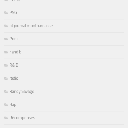
PSG
pt journal montparnasse
Punk
r and b
R& B
radio
Randy Savage
Rap
Récompenses