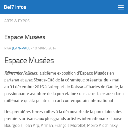
Bel7 Infos
Skip to content
ARTS & EXPOS
Espace Musées
PAR
JEAN-PAUL
·
10 MARS 2014
Espace Musées
Réinventer l’ailleurs,
la sixième exposition
d’Espace Musées
en
partenariat avec
Sèvres-Cité de la céramique
présente
du 7 mai
au 31 décembre 2016
à l’aéroport de
Roissy –Charles de Gaulle, la
passionnante aventure de la porcelaine :
un savoir-faire aussi bien
millénaire
qu’à la pointe d’un
art contemporain international
.
Des premières terres cuites à la découverte de la porcelaine, des
premiers artisans aux plus grands artistes internationaux
(Louise
Bourgeois, Jean Arp, Arman, François Morellet, Pierre Alechinsky,