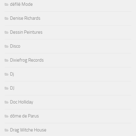
défilé Mode
Denise Richards
Dessin Peintures
Disco
Dixiefrog Records
Dj
DJ
Doc Holliday
dôme de Parus
Drag Witche House