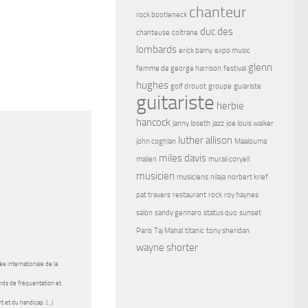
chanteur
rock bootleneck
duc des
chanteuse
coltrane
lombards
erick bamy
expo music
glenn
femme de george harrison
festival
hughes
golf drouot
groupe
guiariste
guitariste
herbie
hancock
janny loseth
jazz
joe louis walker
luther allison
john coghlan
Maalouma
miles davis
malien
murali coryell
musicien
musiciens
nilaja
norbert krief
pat travers
restaurant
rock
roy haynes
salon
sandy gennaro
status quo
sunset
Paris
Taj Mahal
titanic
tony sheridan
wayne shorter
ée internationale de la
rds de fréquentation et
t et du handicap. (…)