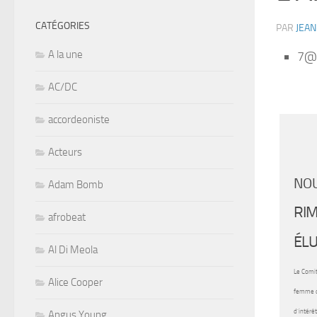
CATÉGORIES
PAR
JEAN
A la une
7@y
AC/DC
accordeoniste
Acteurs
NOU
Adam Bomb
RIM
afrobeat
ÉLU
Al Di Meola
Le Comit
Alice Cooper
femme du
d’intérê
Angus Young