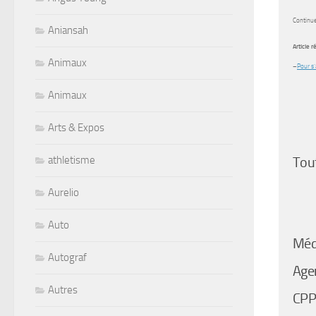
Continue
Aniansah
Article 
Animaux
–
Pour s’
Animaux
Arts & Expos
athletisme
Tout
Aurelio
Auto
Médi
Autograf
Agen
Autres
CPP