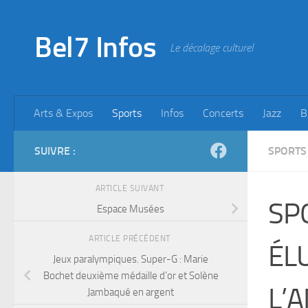
Skip to content
Bel7 Infos
Le décalage culturel
Arts & Expos
Sports
Infos
Concerts
Jazz
B
SUIVRE :
SPORTS
ARTICLE SUIVANT
SPO
Espace Musées
ARTICLE PRÉCÉDENT
ÉL
Jeux paralympiques. Super-G : Marie
Bochet deuxième médaille d’or et Solène
L’
Jambaqué en argent