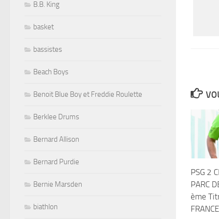
B.B. King
basket
bassistes
Beach Boys
VOU
Benoit Blue Boy et Freddie Roulette
Berklee Drums
Bernard Allison
Bernard Purdie
PSG 2 
PARC D
Bernie Marsden
ème Tit
biathlon
FRANCE