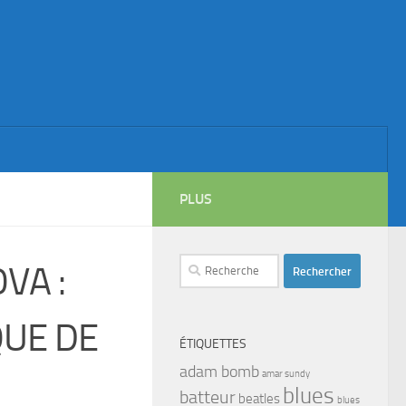
PLUS
Rechercher :
VA :
QUE DE
ÉTIQUETTES
adam bomb
amar sundy
blues
batteur
beatles
blues