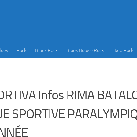
lues
Rock
Blues Rock
Blues Boogie Rock
Hard Rock
RTIVA Infos RIMA BATALO
UE SPORTIVE PARALYMPI
ANNÉE