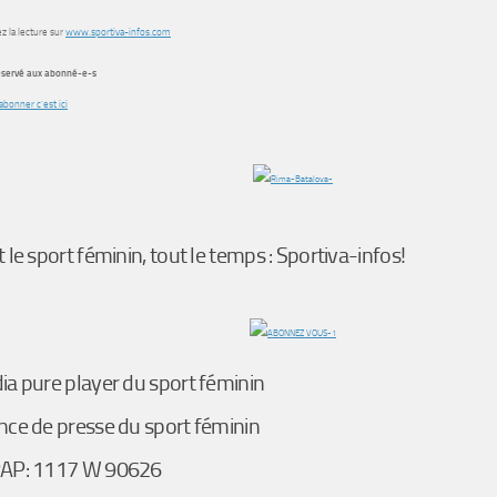
z la lecture sur
www.sportiva-infos.com
réservé aux abonné-e-s
abonner c’est ici
 le sport féminin, tout le temps : Sportiva-infos!
a pure player du sport féminin
ce de presse du sport féminin
AP: 1117 W 90626