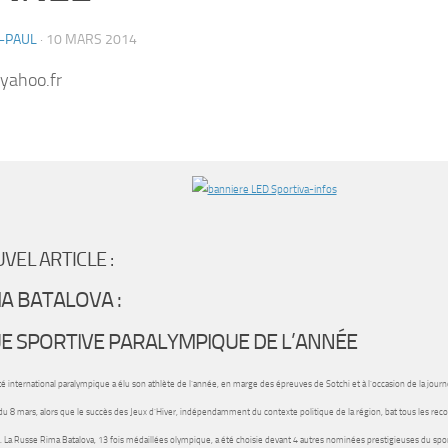
-PAUL
·
10 MARS 2014
ahoo.fr
VEL ARTICLE :
A BATALOVA :
E SPORTIVE PARALYMPIQUE DE L’ANNÉE
é international paralympique a élu son athlète de l’année, en marge des épreuves de Sotchi et à l’occasion de la journ
 8 mars, alors que le succès des Jeux d’Hiver, indépendamment du contexte politique de la région, bat tous les reco
t. La Russe Rima Batalova, 13 fois médaillées olympique, a été choisie devant 4 autres nominées prestigieuses du spor