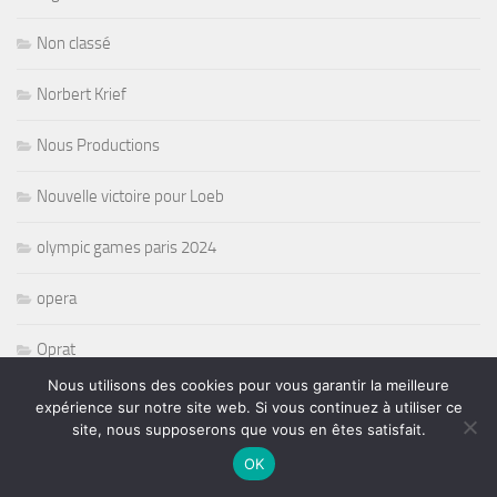
Non classé
Norbert Krief
Nous Productions
Nouvelle victoire pour Loeb
olympic games paris 2024
opera
Oprat
Nous utilisons des cookies pour vous garantir la meilleure
Organisateurs de concerts
expérience sur notre site web. Si vous continuez à utiliser ce
site, nous supposerons que vous en êtes satisfait.
paralympique
OK