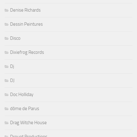
Denise Richards
Dessin Peintures
Disco
Dixiefrog Records
Dj
DJ
Doc Holliday
dôme de Parus
Drag Witche House
Drouot Productions