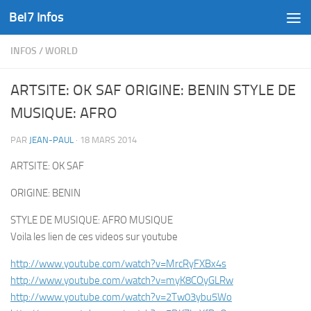
Bel7 Infos
Skip to content
INFOS
/
WORLD
ARTSITE: OK SAF ORIGINE: BENIN STYLE DE
MUSIQUE: AFRO
PAR
JEAN-PAUL
·
18 MARS 2014
ARTSITE: OK SAF
ORIGINE: BENIN
STYLE DE MUSIQUE: AFRO MUSIQUE
Voila les lien de ces videos sur youtube
http://www.youtube.com/watch?v=MrcRyFXBx4s
http://www.youtube.com/watch?v=myK8COyGLRw
http://www.youtube.com/watch?v=2Tw03ybu5Wo