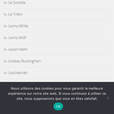
Le Sunside
Le Triton
Lenny White
Lenny Wolf
Levon Helm
Lindsey Buckingham
Lisa Hannah
Littérature
Nous utilisons des cookies pour vous garantir la meilleure
expérience sur notre site web. Si vous continuez à utiliser ce
Little Dragon
site, nous supposerons que vous en êtes satisfait.
OK
Lou Gramm