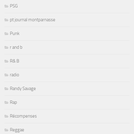
PSG
pt journal montparnasse
Punk
r and b
R& B
radio
Randy Savage
Rap
Récompenses
Reggae