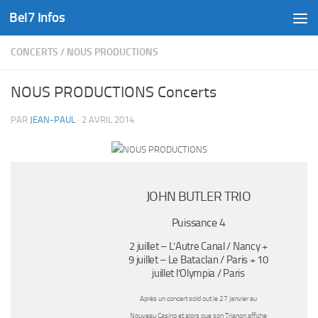
Bel7 Infos
Skip to content
CONCERTS
/
NOUS PRODUCTIONS
NOUS PRODUCTIONS Concerts
PAR
JEAN-PAUL
·
2 AVRIL 2014
JOHN BUTLER TRIO
Puissance 4
2 juillet – L’Autre Canal / Nancy +
9 juillet – Le Bataclan / Paris + 10
juillet l’Olympia / Paris
Après un concert sold out le 27 janvier au
Nouveau Casino et alors que son Trianon affiche