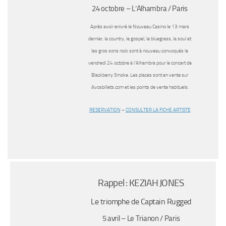
24 octobre – L’Alhambra / Paris
Après avoir enivré le Nouveau Casino le 13 mars
dernier, la country, le gospel, le bluegrass, la soul et
les gros sons rock sont à nouveau convoqués le
vendredi 24 octobre à l’Alhambra pour le concert de
Blackberry Smoke. Les places sont en vente sur
Avosbillets.com et les points de vente habituels.
RESERVATION
–
CONSULTER LA FICHE ARTISTE
Rappel : KEZIAH JONES
Le triomphe de Captain Rugged
5 avril – Le Trianon / Paris