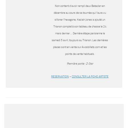
Non content d’avoir rempli deux Bataclan en
décembre au cours de sa tournée qui l’aura vu
silloner l’hexagone, Keziah Jones a ajouté un
Trianon complet à son tableau de chasse le 24
mars dernier … Dernière étape parisienne le
samedi 5 avril, toujours au Trianon. Les dernières
places sont en vente sur Avosbillets.com et les
points de vente habituels.
Première partie : Z-Star
RESERVATION
–
CONSULTER LA FICHE ARTISTE