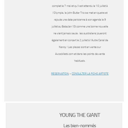
complet le 7 mai et qu’il est attendu le 10 juillet à
l’Olympia, le John Butler Trio se met en quatre et
rajoute une date parisienne à son agenda le 9
juillet au Bataclan ! Et comme une bonne nouvelle
ne vient jamais seule : les australiens joueront
également en concert le 2 juillet à l’Autre Canal de
Nancy ! Les places sont en vente sur
Avosbillets.com et dans les points de vente
habituels.
RESERVATION
–
CONSULTER LA FICHE ARTISTE
YOUNG THE GIANT
Les bien-nommés