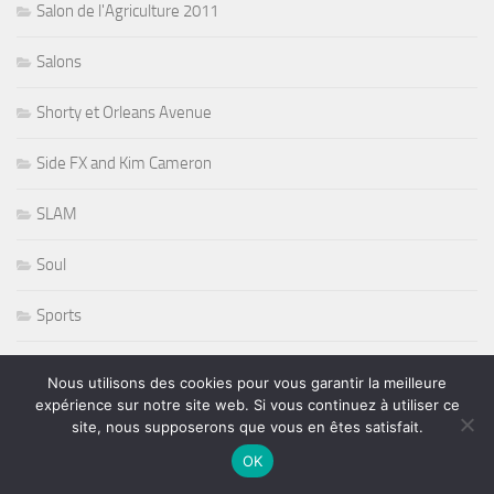
Salon de l'Agriculture 2011
Salons
Shorty et Orleans Avenue
Side FX and Kim Cameron
SLAM
Soul
Sports
Stevie Nicks
Nous utilisons des cookies pour vous garantir la meilleure
expérience sur notre site web. Si vous continuez à utiliser ce
Sting
site, nous supposerons que vous en êtes satisfait.
OK
Stryper