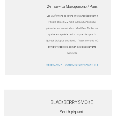
24 mai – La Maroquinerie / Paris
Les Californiens de Young The Giant débarquent à
Paris le samedi 24 mai à la Maroquinerie pour
présenter leur nouvel album Mind Over Matter, qui,
quatre ans après le carton du premier opus du
Quintet, était plus qu’attendu ! Places en vente le 2
avril sur Avosbillets.com et les points de vente
habituels.
RESERVATION
–
CONSULTER LA FICHE ARTISTE
BLACKBERRY SMOKE
South piquant