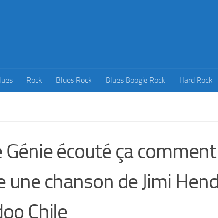
lues
Rock
Blues Rock
Blues Boogie Rock
Hard Rock
 Génie écouté ça comment 
e une chanson de Jimi Hend
oo Chile