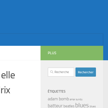
PLUS
Rechercher :
elle
rix
ÉTIQUETTES
adam bomb
amar sundy
blues
batteur
beatles
blues