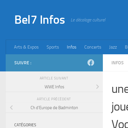
Skip to content
Bel7 Infos
Le décalage culturel
Arts & Expos
Sports
Infos
Concerts
Jazz
B
SUIVRE :
INFOS
ARTICLE SUIVANT
une
WWE Infos
ARTICLE PRÉCÉDENT
jou
Ch d’Europe de Badminton
Vod
CATÉGORIES