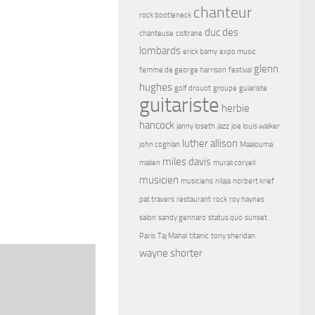
chanteur
rock bootleneck
duc des
chanteuse
coltrane
lombards
erick bamy
expo music
glenn
femme de george harrison
festival
hughes
golf drouot
groupe
guiariste
guitariste
herbie
hancock
janny loseth
jazz
joe louis walker
luther allison
john coghlan
Maalouma
miles davis
malien
murali coryell
musicien
musiciens
nilaja
norbert krief
pat travers
restaurant
rock
roy haynes
salon
sandy gennaro
status quo
sunset
Paris
Taj Mahal
titanic
tony sheridan
wayne shorter