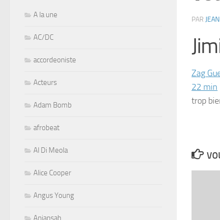
A la une
PAR
JEAN
AC/DC
Jim
accordeoniste
Zag Gu
Acteurs
22 min
trop bi
Adam Bomb
afrobeat
Al Di Meola
VOU
Alice Cooper
Angus Young
Aniansah