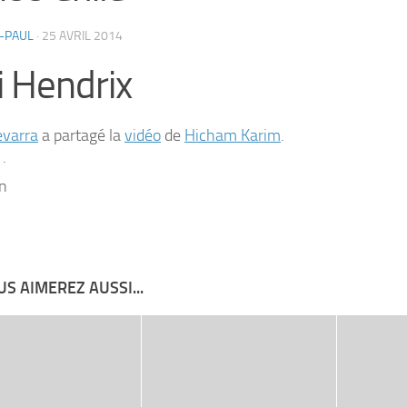
-PAUL
·
25 AVRIL 2014
i Hendrix
evarra
a partagé la
vidéo
de
Hicham Karim
.
·
en
S AIMEREZ AUSSI...