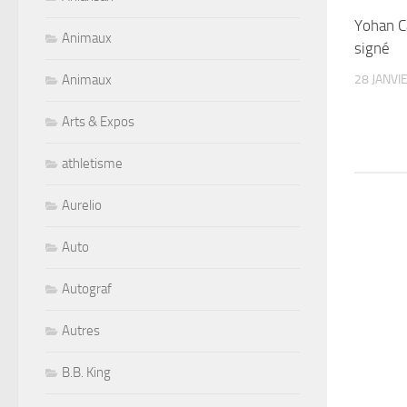
Yohan C
Animaux
signé
28 JANVI
Animaux
Arts & Expos
athletisme
Aurelio
Auto
Autograf
Autres
B.B. King