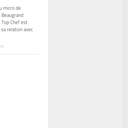
u micro de
e Beaugrand
 Top Chef est
 sa relation avec
14