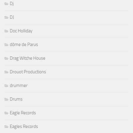
Dj
DJ
Doc Holliday
dôme de Parus
Drag Witche House
Drouot Productions
drummer
Drums
Eagle Records
Eagles Records