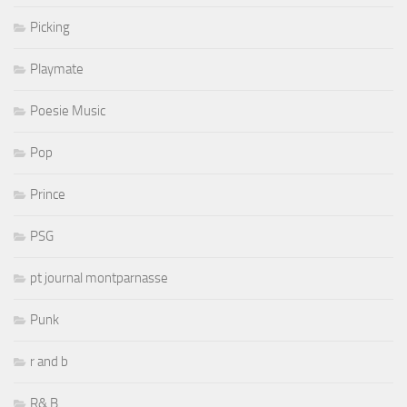
Picking
Playmate
Poesie Music
Pop
Prince
PSG
pt journal montparnasse
Punk
r and b
R& B