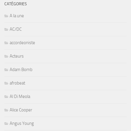
CATÉGORIES
A la une
AC/DC
accordeoniste
Acteurs
Adam Bomb
afrobeat
Al Di Meola
Alice Cooper
Angus Young