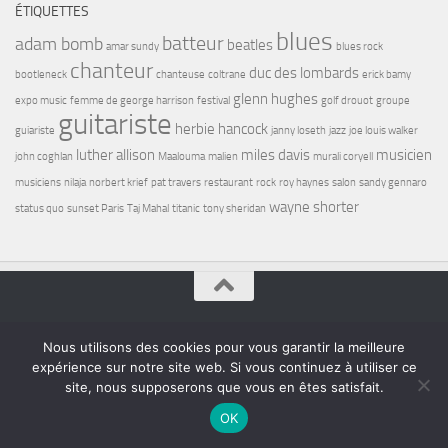
ÉTIQUETTES
blues
batteur
adam bomb
beatles
amar sundy
blues rock
chanteur
duc des lombards
bootleneck
chanteuse
coltrane
erick bamy
glenn hughes
expo music
femme de george harrison
festival
golf drouot
groupe
guitariste
herbie hancock
guiariste
janny loseth
jazz
joe louis walker
luther allison
miles davis
musicien
john coghlan
Maalouma
malien
murali coryell
musiciens
nilaja
norbert krief
pat travers
restaurant
rock
roy haynes
salon
sandy gennaro
wayne shorter
status quo
sunset Paris
Taj Mahal
titanic
tony sheridan
Bel7 Infos © 2026. Tous droits réservés.
Nous utilisons des cookies pour vous garantir la meilleure
Fièrement propulsé par
- Conçu par
Thème Hueman
expérience sur notre site web. Si vous continuez à utiliser ce
site, nous supposerons que vous en êtes satisfait.
OK