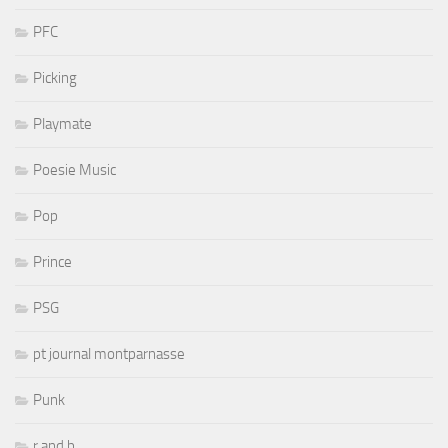
PFC
Picking
Playmate
Poesie Music
Pop
Prince
PSG
pt journal montparnasse
Punk
r and b