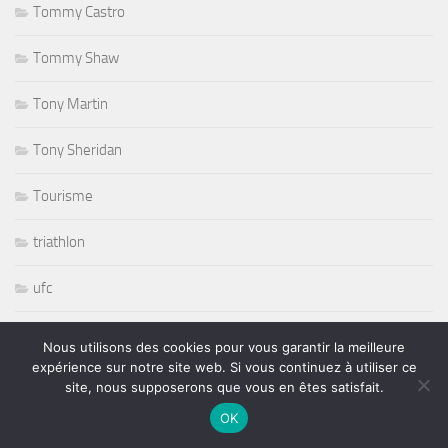
Tommy Castro
Tommy Shaw
Tony Martin
Tony Sheridan
Tourisme
triathlon
ufc
Variété
Nous utilisons des cookies pour vous garantir la meilleure
expérience sur notre site web. Si vous continuez à utiliser ce
volley ball
site, nous supposerons que vous en êtes satisfait.
OK
Whisbone Ash