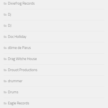
Dixiefrog Records
Dj
DJ
Doc Holliday
dôme de Parus
Drag Witche House
Drouot Productions
drummer
Drums
Eagle Records