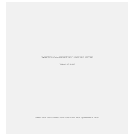
NEWSLETTER DU PALAIS DES FESTIVALS ET DES CONGRÈS DE CANNES
SAISON CULTURELLE
Profitez vite de votre abonnement 5 spectacles au choix parmi 15 propositions de sorties !