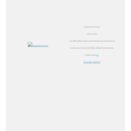
Festival de l’Art Russe
23 au 27 Août
Une 18ème édition toujours aussi éclectique avec de la danse, du
cinéma, de la musique et du théâtre, reflétant tout le talent des
artistes russes.
[+]
Voir la vidéo
– Réserver