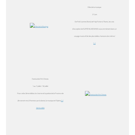
Fête de la musique
21 Juin
De Piaf à James Bond, de Pulp Fiction à Titanic, les voix
d’exception de SUPER 8 LIVE BAND vous emmènent dans un
voyage musical fait des plus belles chansons de cinéma !
[+]
Festival de l’Art Chinois
1 au 7 Juillet / 16 Juillet
Pour cette 2ème édition, le charme et la poésie de la Province de
Jilin seront mis à l’honneur par la danse, la musique et l’Opéra
[+]
Voir la vidéo