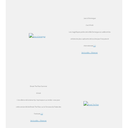
Jazz à Domergue
2 au 5 Août
Les magnifiques jardins de la Villa Domergue accueilleront les
artistes les plus captivants de la scène jazz française et
internationale.
[+]
Voir la vidéo
– Réserver
Break The Floor Summer
6 Août
L’excellence de la danse hip-hop toujours au rendez-vous pour
cette version été de Break The Floor, sur la Terrasse du Palais des
Festivals.
[+]
Voir la vidéo
– Réserver