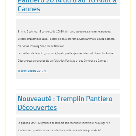
Cannes
3 nuits, 2 scènes, 18 concerts de 20h30 à 3h avec
Woodkid, La Femme, Bonobo,
Breton, Orgasmic&Fuzati, Factory Floor, Motorama, Glass Animals, Young Fathers,
Blackmail, Coming Soon, Isaac Delusion…
Le meilleur de l’électro, pop, rock, hip-hop et les jeunes talents du tremplin Pantiero
Découvertes seront cet été au Palais des Festivals et des Congrès de Cannes !
Teaser Pantiero 2014 >>
Nouveauté : Tremplin Pantiero
Découvertes
Le public a voté : 12 groupes désormais sélectionnés !
Venez les encourager et
soutenir leur prestation live dans les bars partenaires de la région PACA !