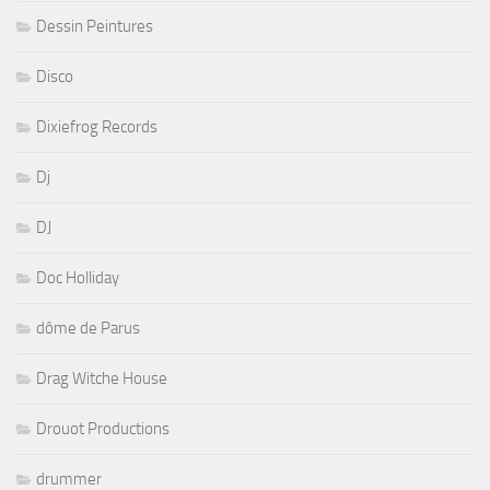
Dessin Peintures
Disco
Dixiefrog Records
Dj
DJ
Doc Holliday
dôme de Parus
Drag Witche House
Drouot Productions
drummer