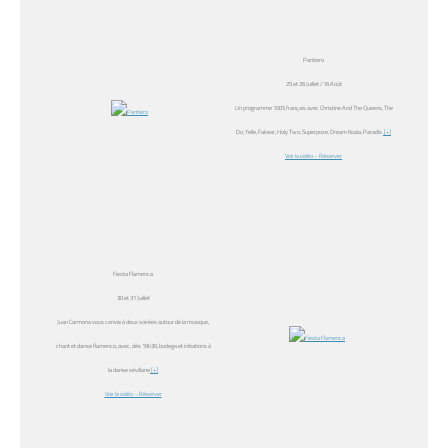
Pantiero
25 et 26 Juillet / 16 Août
Un programme 100% français avec Christine And The Queens, The
Do, Yelle, Fakear, Holy Two, Superpoze, Dream Koala, Paradis.
[+]
Voir la vidéo
– Réserver
Fiesta Flamenca
30 et 31 Juillet
Juan Carmona vous convie à deux soirées autour de la musique,
chant et danse flamenco, avec, dès 19h30, bodega et initiations à
la danse sévillane
[+]
Voir la vidéo – Réserver