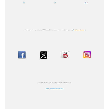
[+]
[+]
[+]
Pour recevoir les bons plans de l’Office du Tourisme, inscrivez vous à la newsletter
Destination Cannes
PALAIS DES FESTIVALS ET DES CONGRÈS DE CANNES
www.palaisdesfestivals.com