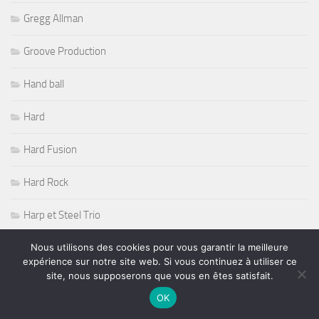
Gregg Allman
Groove Production
Hand ball
Hard
Hard Fusion
Hard Rock
Harp et Steel Trio
Herbie Hancock
Nous utilisons des cookies pour vous garantir la meilleure
expérience sur notre site web. Si vous continuez à utiliser ce
site, nous supposerons que vous en êtes satisfait.
hip hop
OK
Hippisme