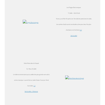
Les Plages Electroniques
17 Juillet – 8 et 9 Août
10 ans ça se fête ! Et après une 1ère date les pieds dans le sable,
les soirées d’août auront une double scène pour deux fois plus
d’ambiance et d’artistes !
[+]
Voir la vidéo
Nuits Musicales du Suquet
Du 18 au 23 Juillet
Un 40ème anniversaire qui accueillera les plus grands noms de la
scène classique : Laurent Korcia, Vadim Repin, François-René
Duchable…
[+]
Voir la vidéo
– Réserver