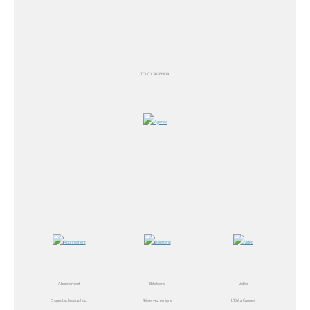
TOUT L’AGENDA
Abonnement
Billetterie
Vidéo
5 spectacles au choix
Réservez en ligne
L’Eté à Cannes