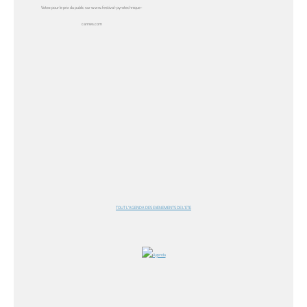
Votez pour le prix du public sur www.festival-pyrotechnique-
cannes.com
TOUT L’AGENDA DES EVENEMENTS DE L’ETE