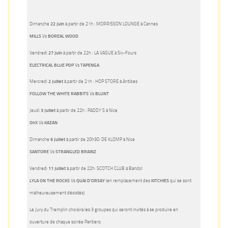
Dimanche
22 Juin
à partir de 21h : MORRISSON LOUNGE à Cannes
MILLS
Vs
BOREAL WOOD
Vendredi
27 Juin
à partir de 22h : LA VAGUE à Six-Fours
ELECTRICAL BLUE POP
Vs
TAPENGA
Mercredi
2 Juillet
à partir de 21h : HOP STORE à Antibes
FOLLOW THE WHITE RABBITS
Vs
BLUNT
Jeudi
3 Juillet
à partir de 22h : PADDY’S à Nice
OnX
Vs
KAZAN
Dimanche
6 Juillet
à partir de 20h30: DE KLOMP à Nice
SANTORE
Vs
STRANGLED BRAINZ
Vendredi
11 Juillet
à partir de 22h: SCOTCH CLUB à Bandol
LYLA ON THE ROCKS
Vs
QUAI D’ORSAY
(en remplacement des
KITCHIES
qui se sont
malheureusement désistés)
Le Jury du Tremplin choisira les 3 groupes qui seront invités à se produire en
ouverture de chaque soirée Pantiero.