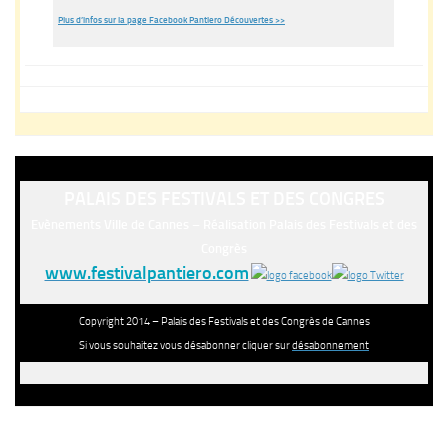
Plus d’infos sur la page Facebook Pantiero Découvertes >>
PALAIS DES FESTIVALS ET DES CONGRES
Evènements Ville de Cannes – Réalisation Palais des Festivals et des
Congrès
www.festivalpantiero.com
Copyright 2014 – Palais des Festivals et des Congrès de Cannes
Si vous souhaitez vous désabonner cliquer sur
désabonnement