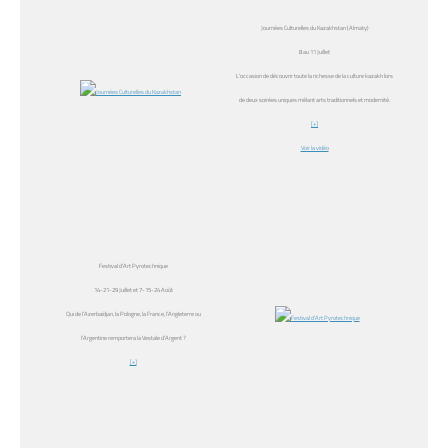
Journées Culturelles du Kazakhstan (Almaty)
8 au 11 Juillet
L’occasion de découvrir toute la richesse de la culture kazakh lors
de deux soirées uniques mêlant arts traditionnels et modernité.
[+]
Voir la vidéo
Festival d’Art Pyrotechnique
14-21-29 Juillet et 7-15-24 Août
Qui de l’Azerbaïdjan, la Pologne, la France, l’Angleterre ou
l’Argentine remportera la Vestale d’Argent ?
[+]