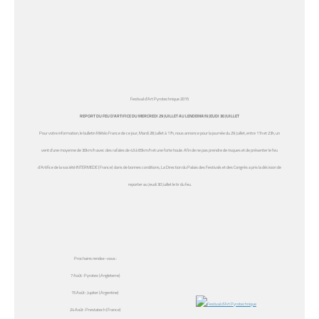
Festival d’Art Pyrotechnique 2015
REPORT DU FEU D’ARTIFICE DU MERCREDI 29 JUILLET AU LENDEMAIN JEUDI 30 JUILLET
Pour votre information, le bulletin Météo France de ce jour, Mardi 28 Juillet à 17h, nous annonce pour la journée du 29 Juillet, entre 11h et 23h, un
vent d’une moyenne de 30km/h avec des rafales de 43 à 65km/h et une forte houle. Afin de ne pas prendre de risques et de présenter le feu
d’Artifice de la société INTERMEDE (France) dans de bonnes conditions, La Direction du Palais des Festivals et des Congrès a pris la décision de
reporter au Jeudi 30 Juillet le tir du feu.
Prochains rendez-vous :
7 Août : Pyrotex (Angleterre)
15 Août : Jupiter (Argentine)
24 Août : Prestatech (France)