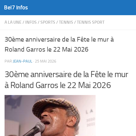
Bel7 Infos
Skip to content
A LA UNE
/
INFOS
/
SPORTS
/
TENNIS
/
TENNIS SPORT
30ème anniversaire de la Fête le mur à
Roland Garros le 22 Mai 2026
PAR
JEAN-PAUL
·
25 MAI 2026
30ème anniversaire de la Fête le mur
à Roland Garros le 22 Mai 2026